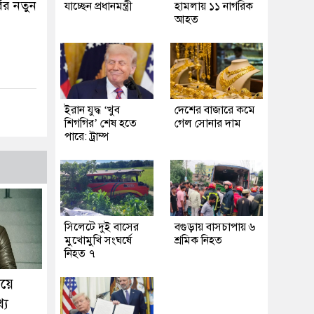
ের নতুন
যাচ্ছেন প্রধানমন্ত্রী
হামলায় ১১ নাগরিক
আহত
ইরান যুদ্ধ ‘খুব
দেশের বাজারে কমে
শিগগির’ শেষ হতে
গেল সোনার দাম
পারে: ট্রাম্প
সিলেটে দুই বাসের
বগুড়ায় বাসচাপায় ৬
মুখোমুখি সংঘর্ষে
শ্রমিক নিহত
নিহত ৭
িয়ে
্য