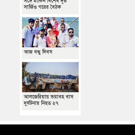
সঙ্গে মার্কিন বিশেষ দূত
সার্জিও গরের বৈঠক
আজ বন্ধু দিবস
আলজেরিয়ায় ভয়াবহ বাস
দুর্ঘটনায় নিহত ২৭