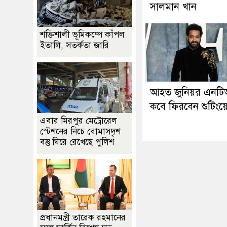
সালমান খান
শক্তিশালী ভূমিকম্পে কাঁপল
ইতালি, সতর্কতা জারি
আহত জুনিয়র এনট
কবে ফিরবেন শুটিংয়
এবার মিরপুর মেট্রোরেল
স্টেশনের নিচে বোমাসদৃশ
বস্তু ঘিরে রেখেছে পুলিশ
প্রধানমন্ত্রী তারেক রহমানের