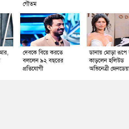
গৌতম
িআর,
দেবকে বিয়ে করতে
ডানায় মোড়া রূপে
ে
বললেন ৯২ বছরের
কাড়লেন হলিউড
প্রতিযোগী
অভিনেত্রী জেনডেয