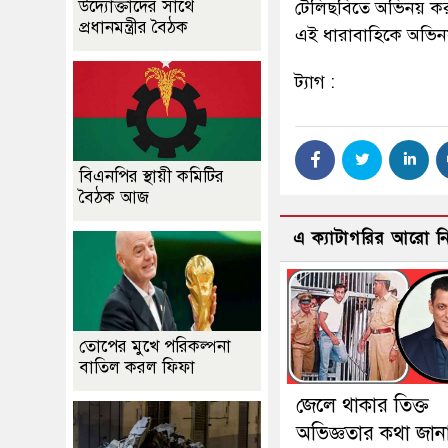
উদ্যোক্তাদের সাথে
টেলিছবিতে অভিনয় করত
প্রধানমন্ত্রীর বৈঠক
এই ধারাবাহিকে অভি
ট্যাগ :
বিএনপির স্থায়ী কমিটির
বৈঠক আজ
এ ক্যাটাগরির আরো 
তোপের মুখে পরিকল্পনা
বাতিল করল ফিফা
জেলে থাকার তিক্ত
অভিজ্ঞতার কথা জান