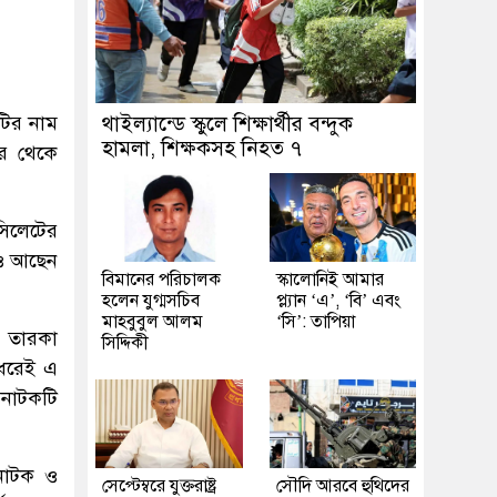
টির নাম
থাইল্যান্ডে স্কুলে শিক্ষার্থীর বন্দুক
হামলা, শিক্ষকসহ নিহত ৭
ছর থেকে
সিলেটের
রও আছেন
বিমানের পরিচালক
স্কালোনিই আমার
হলেন যুগ্মসচিব
প্ল্যান ‘এ’, ‘বি’ এবং
মাহবুবুল আলম
‘সি’: তাপিয়া
র তারকা
সিদ্দিকী
 ধরেই এ
 নাটকটি
 নাটক ও
সেপ্টেম্বরে যুক্তরাষ্ট্র
সৌদি আরবে হুথিদের