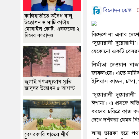
বিনোদন ডেস্ক
কালিহাতীতে অবৈধ বালু
উত্তোলন ও মাটি কাটায়
মোবাইল কোর্ট, একজনের ২
বিদেশে না এবার দেশে
দিনের কারাদণ্ড
‘সুয়োরানী দুয়োরানী’
যেকোনো একটি বেসরকার
নির্মাতা দেওয়ান না
জাফলংয়ে। এতে নায়িক
ইলিয়াস কাঞ্চন, চম্পা
জুলাই গণঅভ্যুত্থান স্মৃতি
জাদুঘর উদ্বোধন ৫ আগস্ট
‘সুয়োরানী দুয়োরানী’
ঈশানা। এ প্রসঙ্গে অ
ধরনের চরিত্রে কাজ ক
দেখে দর্শকরা যেমন 
লাক্স তারকা হয়ে পথ
বেসরকারি খাতের শীর্ষ