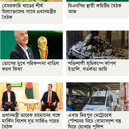
বেসরকারি খাতের শীর্ষ
বিএনপির স্থায়ী কমিটির বৈঠক
উদ্যোক্তাদের সাথে প্রধানমন্ত্রীর
আজ
বৈঠক
তোপের মুখে পরিকল্পনা বাতিল
শক্তিশালী ভূমিকম্পে কাঁপল
করল ফিফা
ইতালি, সতর্কতা জারি
প্রধানমন্ত্রী তারেক রহমানের সঙ্গে
এবার মিরপুর মেট্রোরেল
মার্কিন বিশেষ দূত সার্জিও গরের
স্টেশনের নিচে বোমাসদৃশ বস্তু
বৈঠক
ঘিরে রেখেছে পুলিশ