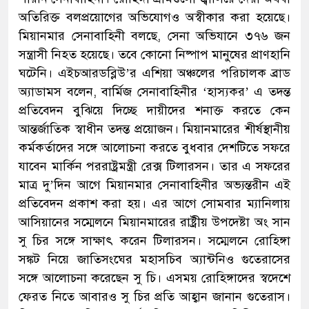
অতিরিক্ত বলপ্রয়োগের অভিযোগও অস্বীকার করা হয়েছে।
মিয়ানমার সেনাবাহিনী বলছে, সেনা অভিযানে ৩৭৬ জন
সন্ত্রাসী নিহত হয়েছে। তবে কোনো নিষ্পাপ মানুষের প্রাণহানি
ঘটেনি। এইচআরডব্লিউ’র এশিয়া অঞ্চলের পরিচালক ব্রাড
অ্যাডামস বলেন, বার্মিজ সেনাবাহিনীর ‘হাস্যকর’ এ তদন্ত
প্রতিবেদন বুঝিয়ে দিচ্ছে দায়ীদের শনাক্ত করতে কেন
আন্তর্জাতিক স্বাধীন তদন্ত প্রয়োজন। মিয়ানমারের শীর্ষস্থানীয়
কর্মকর্তাদের সঙ্গে আলোচনা করতে বুধবার দেশটিতে সফরে
যাবেন মার্কিন পররাষ্ট্রমন্ত্রী রেক্স টিলারসন। তার এ সফরের
মাত্র দু’দিন আগে মিয়ানমার সেনাবাহিনীর অভ্যন্তরীন এই
প্রতিবেদন প্রকাশ করা হয়। এর আগে সোমবার ম্যানিলায়
আসিয়ানের সম্মেলনে মিয়ানমারের রাষ্ট্রীয় উপদেষ্টা অং সান
সু চির সঙ্গে সাক্ষাৎ করেন টিলারসন। সম্মেলনে রোহিঙ্গা
সঙ্কট নিয়ে জাতিসংঘের মহাসচিব অ্যান্টনিও গুতেরাসের
সঙ্গে আলোচনা করেছেন সু চি। এসময় রোহিঙ্গাদের স্বদেশে
ফেরত নিতে আবারও সু চির প্রতি আহ্বান জানান গুতেরাস।