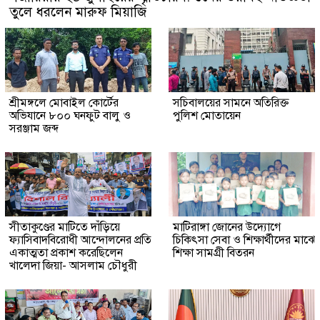
তুলে ধরলেন মারুফ মিয়াজি
শ্রীমঙ্গলে মোবাইল কোর্টের
সচিবালয়ের সামনে অতিরিক্ত
অভিযানে ৮০০ ঘনফুট বালু ও
পুলিশ মোতায়েন
সরঞ্জাম জব্দ
সীতাকুণ্ডের মাটিতে দাঁড়িয়ে
মাটিরাঙ্গা জোনের উদ্যোগে
ফ্যাসিবাদবিরোধী আন্দোলনের প্রতি
চিকিৎসা সেবা ও শিক্ষার্থীদের মাঝে
একাত্মতা প্রকাশ করেছিলেন
শিক্ষা সামগ্রী বিতরন
খালেদা জিয়া- আসলাম চৌধুরী