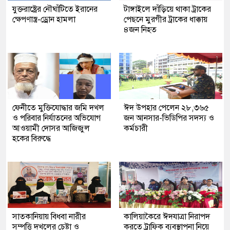
যুক্তরাষ্ট্রের নৌঘাঁটিতে ইরানের
টাঙ্গাইলে দাঁড়িয়ে থাকা ট্রাকের
ক্ষেপণাস্ত্র-ড্রোন হামলা
পেছনে মুরগীর ট্রাকের ধাক্কায়
৪জন নিহত
ফেনীতে মুক্তিযোদ্ধার জমি দখল
ঈদ উপহার পেলেন ২৮,৩৬৫
ও পরিবার নির্যাতনের অভিযোগ
জন আনসার-ভিডিপির সদস্য ও
আওয়ামী দোসর আজিজুল
কর্মচারী
হকের বিরুদ্ধে
সাতকানিয়ায় বিধবা নারীর
কালিয়াকৈরে ঈদযাত্রা নিরাপদ
সম্পত্তি দখলের চেষ্টা ও
করতে ট্রাফিক ব্যবস্থাপনা নিয়ে