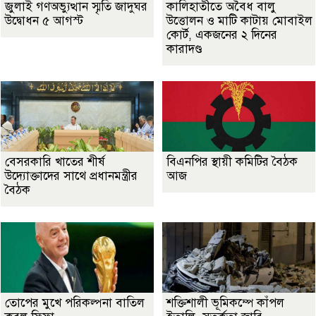
জুলাই গণঅভ্যুত্থান স্মৃতি জাদুঘর
কালিহাতীতে অবৈধ বালু
উদ্বোধন ৫ আগস্ট
উত্তোলন ও মাটি কাটায় মোবাইল
কোর্ট, একজনের ২ দিনের
কারাদণ্ড
বেসরকারি খাতের শীর্ষ
বিএনপির স্থায়ী কমিটির বৈঠক
উদ্যোক্তাদের সাথে প্রধানমন্ত্রীর
আজ
বৈঠক
তোপের মুখে পরিকল্পনা বাতিল
শক্তিশালী ভূমিকম্পে কাঁপল