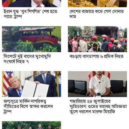
ইরান যুদ্ধ ‘খুব শিগগির’ শেষ হতে
দেশের বাজারে কমে গেল সোনার
পারে: ট্রাম্প
দাম
সিলেটে দুই বাসের মুখোমুখি
বগুড়ায় বাসচাপায় ৬ শ্রমিক নিহত
সংঘর্ষে নিহত ৭
জন্মসূত্রে মার্কিন নাগরিকত্ব
গজারিয়ায় ২৪ জুলাইয়ের
সীমিতের বিলে স্বাক্ষর করলেন
স্মৃতিচারণ: গুমের ভয়াবহ অভিজ্ঞতা
ট্রাম্প
তুলে ধরলেন মারুফ মিয়াজি