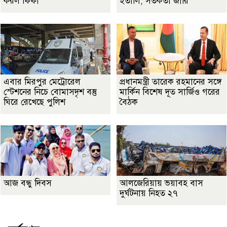
করল ফিফা
ইতালি, সতর্কতা জারি
এবার মিরপুর মেট্রোরেল
প্রধানমন্ত্রী তারেক রহমানের সঙ্গে
স্টেশনের নিচে বোমাসদৃশ বস্তু
মার্কিন বিশেষ দূত সার্জিও গরের
ঘিরে রেখেছে পুলিশ
বৈঠক
আজ বন্ধু দিবস
আলজেরিয়ায় ভয়াবহ বাস
দুর্ঘটনায় নিহত ২৭