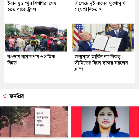
ইরান যুদ্ধ ‘খুব শিগগির’ শেষ
সিলেটে দুই বাসের মুখোমুখি
হতে পারে: ট্রাম্প
সংঘর্ষে নিহত ৭
বগুড়ায় বাসচাপায় ৬ শ্রমিক
জন্মসূত্রে মার্কিন নাগরিকত্ব
নিহত
সীমিতের বিলে স্বাক্ষর করলেন
ট্রাম্প
জনপ্রিয়