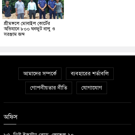
শ্রীমঙ্গলে মোবাইল কোর্টের
অভিযানে ৮০০ ঘনফুট বালু ও
সরঞ্জাম জব্দ
আমাদের সম্পর্কে
ব্যবহারের শর্তাবলি
গোপনীয়তার নীতি
যোগাযোগ
অফিস
৮৭, নিউ ইস্কাটন রোড, লেভেল-১০,