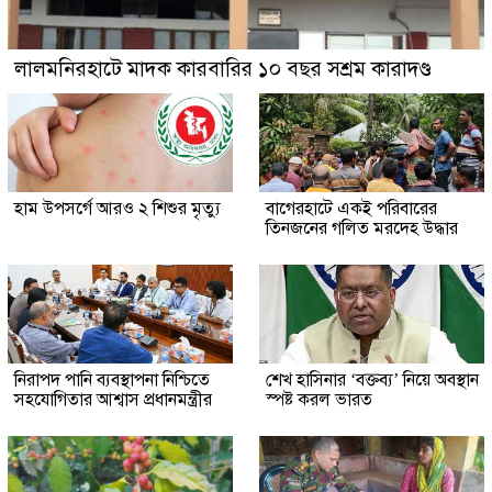
লালমনিরহাটে মাদক কারবারির ১০ বছর সশ্রম কারাদণ্ড
হাম উপসর্গে আরও ২ শিশুর মৃত্যু
‎বাগেরহাটে একই পরিবারের
তিনজনের গলিত মরদেহ উদ্ধার
নিরাপদ পানি ব্যবস্থাপনা নিশ্চিতে
শেখ হাসিনার ‘বক্তব্য’ নিয়ে অবস্থান
সহযোগিতার আশ্বাস প্রধানমন্ত্রীর
স্পষ্ট করল ভারত