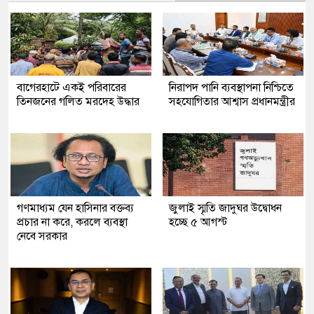
‎বাগেরহাটে একই পরিবারের
নিরাপদ পানি ব্যবস্থাপনা নিশ্চিতে
তিনজনের গলিত মরদেহ উদ্ধার
সহযোগিতার আশ্বাস প্রধানমন্ত্রীর
গণমাধ্যম যেন হাসিনার বক্তব্য
জুলাই স্মৃতি জাদুঘর উদ্বোধন
প্রচার না করে, করলে ব্যবস্থা
হচ্ছে ৫ আগস্ট
নেবে সরকার