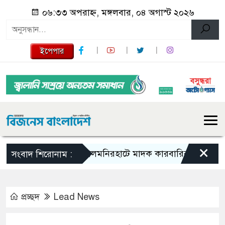
০৬:৩৩ অপরাহ্ন, মঙ্গলবার, ০৪ অগাস্ট ২০২৬
ইপেপার
×
লালমনিরহাটে মাদক কারবারির ১০ বছর সশ্রম ক
সংবাদ শিরোনাম :
প্রচ্ছদ
Lead News