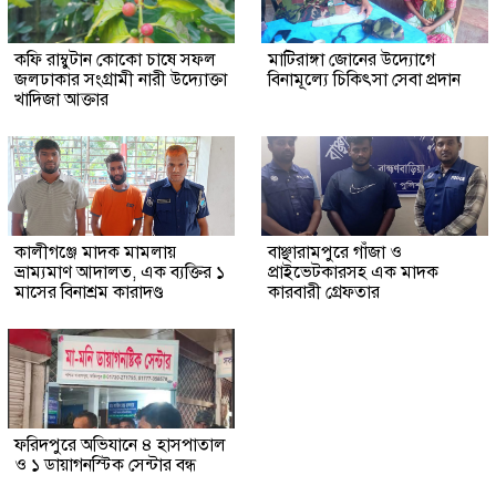
কফি রাম্বুটান কোকো চাষে সফল
মাটিরাঙ্গা জোনের উদ্যোগে
জলঢাকার সংগ্রামী নারী উদ্যোক্তা
বিনামূল্যে চিকিৎসা সেবা প্রদান
খাদিজা আক্তার
কালীগঞ্জে মাদক মামলায়
বাঞ্ছারামপুরে গাঁজা ও
ভ্রাম্যমাণ আদালত, এক ব্যক্তির ১
প্রাইভেটকারসহ এক মাদক
মাসের বিনাশ্রম কারাদণ্ড
কারবারী গ্রেফতার
ফরিদপুরে অভিযানে ৪ হাসপাতাল
ও ১ ডায়াগনস্টিক সেন্টার বন্ধ