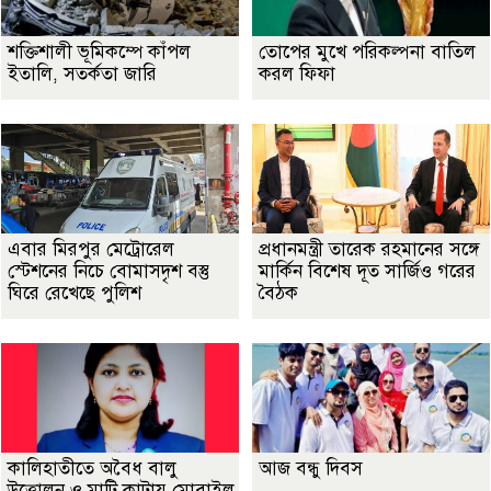
শক্তিশালী ভূমিকম্পে কাঁপল
তোপের মুখে পরিকল্পনা বাতিল
ইতালি, সতর্কতা জারি
করল ফিফা
এবার মিরপুর মেট্রোরেল
প্রধানমন্ত্রী তারেক রহমানের সঙ্গে
স্টেশনের নিচে বোমাসদৃশ বস্তু
মার্কিন বিশেষ দূত সার্জিও গরের
ঘিরে রেখেছে পুলিশ
বৈঠক
কালিহাতীতে অবৈধ বালু
আজ বন্ধু দিবস
উত্তোলন ও মাটি কাটায় মোবাইল