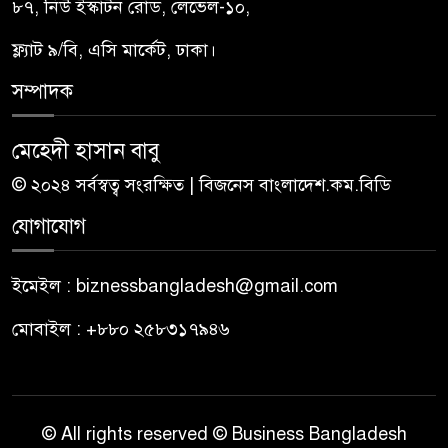
৮৭, নিউ ইস্কাটন রোড, লেভেল-১০,
৮
ফ্ল্যাট ৯/বি, এসি মার্কেট, ঢাকা।
টাঙ্গাইলে মৃত বাস-মিনিবাস
সম্পাদক
৯
মালিকদের পরিবারকে আর্থিক
অনুদান প্রদান
মেহেদী হাসান বাবু
© ২০২৪ সর্বস্বত্ব সংরক্ষিত | বিজনেস বাংলাদেশ.কম.বিডি
শ্রীমঙ্গলে ১৪তম চা নিলামে
১০
বিটিআরআইয়ের গ্রিন টি ২৭৯০
যোগাযোগ
টাকা কেজি দরে বিক্রি
ইমেইল : biznessbangladesh@gmail.com
মোবাইল : +৮৮০ ২৫৮৩১৭৯৪৬
© All rights reserved © Business Bangladesh