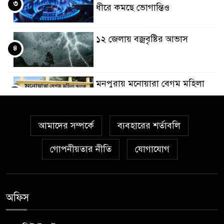
৩
ধীরে কমছে ভোগান্তিও
১২ জেলায় বজ্রবৃষ্টির আভাস
৪
মনপুরায় মনোয়ারা বেগম মহিলা
৫
কলেজ সরকারিকরণের উদ্যোগ:
প্রশংসায় ভাসছেন এমপি নয়ন
আমাদের সম্পর্কে
ব্যবহারের শর্তাবলি
থাইল্যান্ডে স্কুলে শিক্ষার্থীর বন্দুক
৬
হামলা, শিক্ষকসহ নিহত ৭
গোপনীয়তার নীতি
যোগাযোগ
আগস্টের প্রথম ৫ দিনে এল ৬০২
৭
মিলিয়ন ডলার রেমিট্যান্স
অফিস
হাসপাতালে ভর্তি মিঠুন চক্রবর্তী