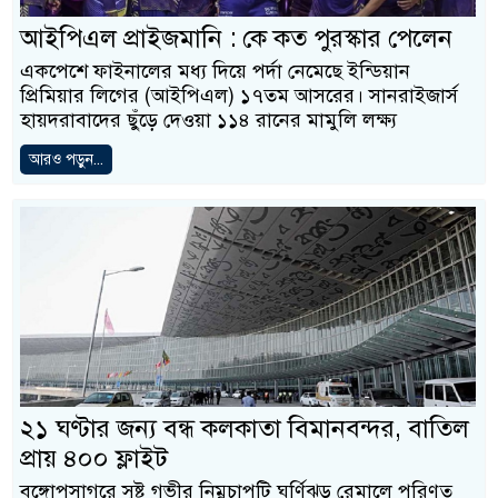
আইপিএল প্রাইজমানি : কে কত পুরস্কার পেলেন
একপেশে ফাইনালের মধ্য দিয়ে পর্দা নেমেছে ইন্ডিয়ান
প্রিমিয়ার লিগের (আইপিএল) ১৭তম আসরের। সানরাইজার্স
হায়দরাবাদের ছুঁড়ে দেওয়া ১১৪ রানের মামুলি লক্ষ্য
আরও পড়ুন...
২১ ঘণ্টার জন্য বন্ধ কলকাতা বিমানবন্দর, বাতিল
প্রায় ৪০০ ফ্লাইট
বঙ্গোপসাগরে সৃষ্ট গভীর নিম্নচাপটি ঘূর্ণিঝড় রেমালে পরিণত