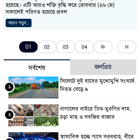
হয়েছে। এটি আরও শক্তি বৃদ্ধি করে রোববার (২৬ মে)
সকালেই পরিণত হয়েছে প্রবল
আরও পড়ুন...
01
02
03
04
জনপ্রিয়
সর্বশেষ
সিলেটে দুই বাসের মুখোমুখি সংঘর্ষে
১
নিহত বেড়ে ৯
নাগালের বাইরে ডিম-মুরগির দাম,
২
চড়া মাছ ও সবজির বাজার
স্বাভাবিক হচ্ছে গ্যাস সরবরাহ, ধীরে