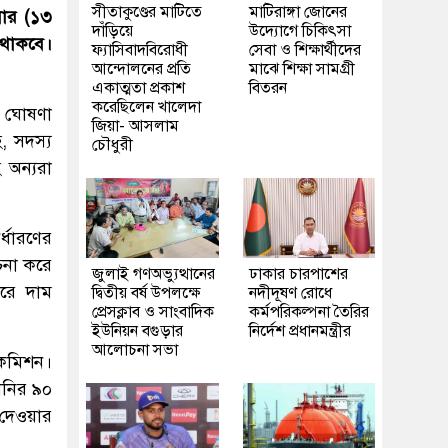
সীতাকুণ্ডের মাটিতে
মাটিরাঙ্গা জোনের
বার (১৩
দাঁড়িয়ে
উদ্যোগে চিকিৎসা
 থাকবে।
ফ্যাসিবাদবিরোধী
সেবা ও শিক্ষার্থীদের
আন্দোলনের প্রতি
মাঝে শিক্ষা সামগ্রী
একাত্মতা প্রকাশ
বিতরন
করেছিলেন খালেদা
ই ঘোষণা
জিয়া- আসলাম
, সদস্য
চৌধুরী
 অন্যরা
্ধারণের
চনা করে
জুলাই গণঅভ্যুত্থানের
ঢাকার চারপাশের
করে দাম
দ্বিতীয় বর্ষ উপলক্ষে
নদীদূষণ রোধে
প্রেসক্লাব ও সাংবাদিক
কর্মপরিকল্পনা তৈরির
ইউনিয়ন বগুড়ার
নির্দেশ প্রধানমন্ত্রীর
আলোচনা সভা
 কমিশন।
নানির ৯০
 দেওয়ার