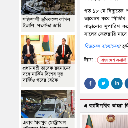
গত ১৮ মে বিদ্যুতের প
আবেদন করে পিডিবি। 
শক্তিশালী ভূমিকম্পে কাঁপল
ইতালি, সতর্কতা জারি
বাড়ানোর সুপারিশ কর
সালের ফেব্রুয়ারি মাস
বিজনেস বাংলাদেশ
/ হা
ট্যাগ :
বাংলাদেশ এনার্জি
প্রধানমন্ত্রী তারেক রহমানের
সঙ্গে মার্কিন বিশেষ দূত
সার্জিও গরের বৈঠক
এ ক্যাটাগরির আরো 
এবার মিরপুর মেট্রোরেল