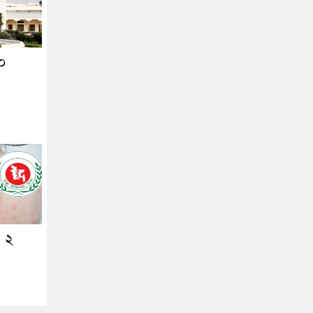
২০
ও ২