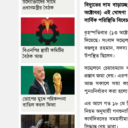
উদ্যোক্তাদের সাথে
বিদ্যুতের দাম বাড়াচ
প্রধানমন্ত্রীর বৈঠক
অক্টোবর) এই ঘোষণা দ
সার্বিক পরিস্থিতি বিব
বৃহস্পতিবার (১৩ অক
দিয়েছে। সংবাদ সম্মে
বজলুর রহমান, সদস্য
বিএনপির স্থায়ী কমিটির
উপস্থিত ছিলেন।
বৈঠক আজ
সম্মেলনে চেয়ারম্যান
প্রস্তাব জমা দেয়। এর
আজ সকালে সভা করে ক
পুনঃনির্ধারণ করা হল
তোপের মুখে পরিকল্পনা
এর আগে গত ১৮ মে পিড
বাতিল করল ফিফা
নিয়ম অনুযায়ী গণশুনান
কার্যদিবসের সময়সীম
সিদ্ধান্ত নেয় তারা।