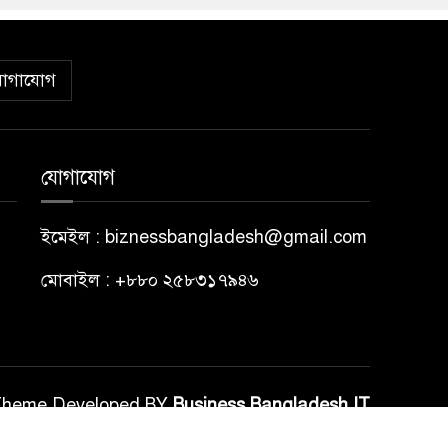
োগাযোগ
যোগাযোগ
ইমেইল : biznessbangladesh@gmail.com
মোবাইল : +৮৮০ ২৫৮৩১৭৯৪৬
Theme Developed BY
Business Bangladesh IT