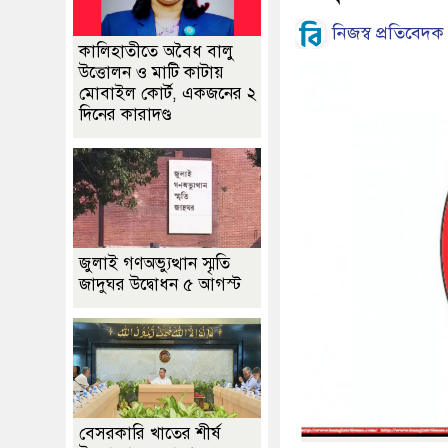
নিজস্ব প্রতিবেদক
কালিহাতীতে অবৈধ বালু
উত্তোলন ও মাটি কাটায়
মোবাইল কোর্ট, একজনের ২
দিনের কারাদণ্ড
জুলাই গণঅভ্যুত্থান স্মৃতি
জাদুঘর উদ্বোধন ৫ আগস্ট
বেসরকারি খাতের শীর্ষ