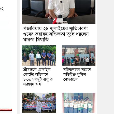
২২
গজারিয়ায় ২৪ জুলাইয়ের স্মৃতিচারণ:
গুমের ভয়াবহ অভিজ্ঞতা তুলে ধরলেন
মারুফ মিয়াজি
শ্রীমঙ্গলে মোবাইল
সচিবালয়ের সামনে
কোর্টের অভিযানে
অতিরিক্ত পুলিশ
৮০০ ঘনফুট বালু ও
মোতায়েন
সরঞ্জাম জব্দ