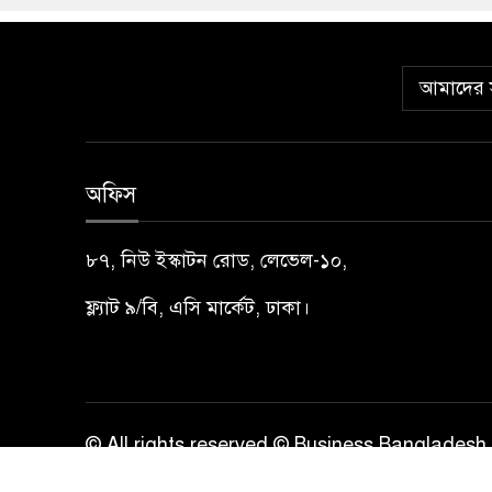
আমাদের স
অফিস
৮৭, নিউ ইস্কাটন রোড, লেভেল-১০,
ফ্ল্যাট ৯/বি, এসি মার্কেট, ঢাকা।
© All rights reserved © Business Bangladesh