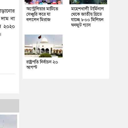
অস্ট্রেলিয়ার মাটিতে
মহেশখালী টার্মিনাল
বাড়ানোর
সেঞ্চুরি করে যা
থেকে জাতীয় গ্রিডে
 দাম না
বললেন মিরাজ
যাচ্ছে ৮০০ মিলিয়ন
ঘনফুট গ্যাস
েষ ২০২০
।
রাষ্ট্রপতি নির্বাচন ২০
আগস্ট