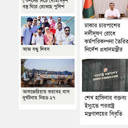
স্টেশনের নিচে বোমাসদৃশ
বস্তু ঘিরে রেখেছে পুলিশ
ঢাকার চারপাশের
নদীদূষণ রোধে
কর্মপরিকল্পনা তৈরি
নির্দেশ প্রধানমন্ত্রীর
আজ বন্ধু দিবস
আলজেরিয়ায় ভয়াবহ বাস
শেখ হাসিনার বক্তব্য
দুর্ঘটনায় নিহত ২৭
ইস্যুতে পররাষ্ট্র
মন্ত্রণালয়ের বিবৃতি