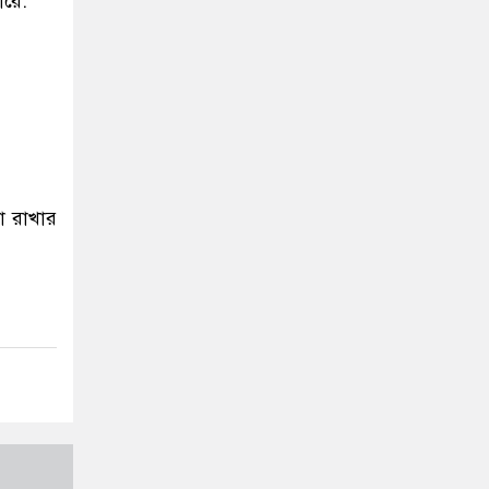
ারে:
া রাখার