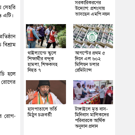
সরকারিকরণের
ে সেহরি
উদ্যোগ: প্রশংসায়
ভাসছেন এমপি নয়ন
রও এটি।
রতিষ্ঠান
 বিশ্রাম
থাইল্যান্ডে স্কুলে
আগস্টের প্রথম ৫
শিক্ষার্থীর বন্দুক
দিনে এল ৬০২
হামলা, শিক্ষকসহ
মিলিয়ন ডলার
নিহত ৭
রেমিট্যান্স
ঁচি হলে
ো রোগের
হাসপাতালে ভর্তি
টাঙ্গাইলে মৃত বাস-
মিঠুন চক্রবর্তী
মিনিবাস মালিকদের
ার রোগ-
পরিবারকে আর্থিক
অনুদান প্রদান