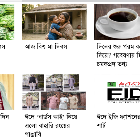
বস
আজ বিশ্ব মা দিবস
দিনের শুরু গরম 
দিয়ে? গবেষণায় 
চমকপ্রদ তথ্য
 দিন
ঈদে ‘বার্ডস আই’ নিয়ে
ঈদে ইজি ফ্যাশনের 
এলো বাহারি রংয়ের
শার্ট
পাঞ্জাবি