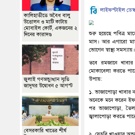
লাইফস্টাইল ডেস্
কালিহাতীতে অবৈধ বালু
উত্তোলন ও মাটি কাটায়
মোবাইল কোর্ট, একজনের ২
শুরু হয়েছে পবিত্র ম
দিনের কারাদণ্ড
মাস। আর এগারো মা
ভোগেন স্বাস্থ্য সমস্যায়।
তবে রমজানে খাবার গ্
মোকাবেলা করতে পারে।
উপায়:
জুলাই গণঅভ্যুত্থান স্মৃতি
জাদুঘর উদ্বোধন ৫ আগস্ট
১. ভাজাপোড়া খাবার ন
অনেকে মনে করেন ইফতা
পর ভাজাপোড়া, তৈলা
জ্বালাপোড়া করতে পার
বেসরকারি খাতের শীর্ষ
২. সেহরি খাওয়ার অভ্