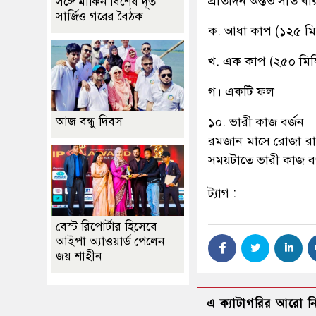
প্রতিদিন অন্তত সাত ব
সঙ্গে মার্কিন বিশেষ দূত
সার্জিও গরের বৈঠক
ক. আধা কাপ (১২৫ মি
খ. এক কাপ (২৫০ মিল
গ। একটি ফল
আজ বন্ধু দিবস
১০. ভারী কাজ বর্জন
রমজান মাসে রোজা রাখা
সময়টাতে ভারী কাজ বর
ট্যাগ :
বেস্ট রিপোর্টার হিসেবে
আইপা অ্যাওয়ার্ড পেলেন
জয় শাহীন
এ ক্যাটাগরির আরো 