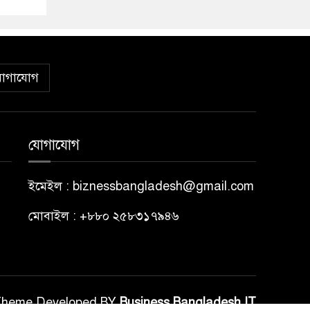
োগাযোগ
যোগাযোগ
ইমেইল : biznessbangladesh@gmail.com
মোবাইল : +৮৮০ ২৫৮৩১৭৯৪৬
Theme Developed BY
Business Bangladesh IT