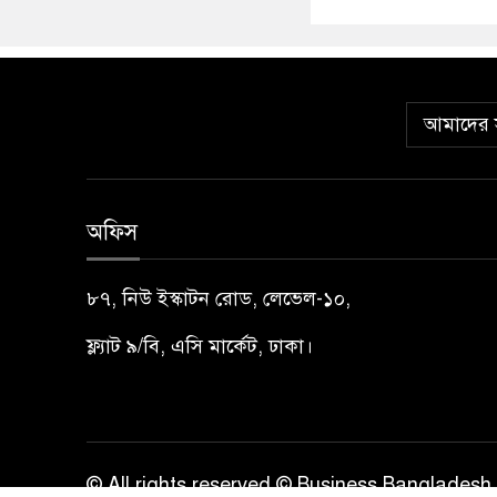
আমাদের স
অফিস
৮৭, নিউ ইস্কাটন রোড, লেভেল-১০,
ফ্ল্যাট ৯/বি, এসি মার্কেট, ঢাকা।
© All rights reserved © Business Bangladesh