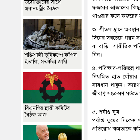
উদ্যোক্তাদের সাথে
ফজরের আজানের কিছু 
প্রধানমন্ত্রীর বৈঠক
খাওয়ার ফলে ফজরের না
৩. শীতল স্থানে অবস্থা
দিনের সবচেয়ে গরম সময
বা বাড়ি। শারীরিক পরি
নিন।
শক্তিশালী ভূমিকম্পে কাঁপল
ইতালি, সতর্কতা জারি
৪. পরিষ্কার-পরিচ্ছন্ন 
নিয়মিত হাত ধোঁয়ার 
সাবধান থাকুন। কার
জীবাণু সংক্রমণ ঘটতে
বিএনপির স্থায়ী কমিটির
৫. পর্যাপ্ত ঘুম
বৈঠক আজ
পর্যাপ্ত ঘুমের দিক
প্রতিরোধ ক্ষমতাকে কম