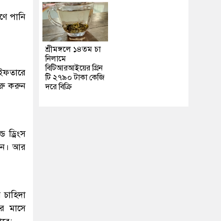
াণে পানি
শ্রীমঙ্গলে ১৪তম চা
নিলামে
বিটিআরআইয়ের গ্রিন
 ইফতারে
টি ২৭৯০ টাকা কেজি
রু করুন
দরে বিক্রি
ড ড্রিংস
রুন। আর
 চাহিদা
র মাসে