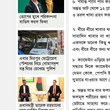
৬. পর্যাপ্ত পানি পান ক
অন্তত আট থেকে ১২ গ্ল
ও তরল খাদ্য গ্রহণ করু
তোপের মুখে পরিকল্পনা
বাতিল করল ফিফা
৭. ধীরে ধীরে খাবার খ
সারাদিন খাবার না খ
একসঙ্গে অনেক কিছু খ
এবং ধীরে ধীরে অন্য 
এবার মিরপুর মেট্রোরেল
৮. ক্যাফেইন এড়িয়ে চ
স্টেশনের নিচে বোমাসদৃশ
সন্ধ্যার দিকে ক্যাফে
বস্তু ঘিরে রেখেছে পুলিশ
যেমন কোক, পেপসি ইত
ঘুমাতে যাওয়ার আগে 
৯. অন্তত সাত বার ফল
ফলমূল শরীরের জন্য অ
মেটাতে সাহায্য কর
প্রধানমন্ত্রী তারেক রহমানের