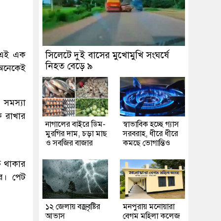
ে এই এক
সিলেটে দুই বাসের মুখোমুখি সংঘর্ষে
নিহত বেড়ে ৯
অনেকেই
 সমস্যা
ক রাখার
নাগালের বাইরে ডিম-
স্বাভাবিক হচ্ছে গ্যাস
মুরগির দাম, চড়া মাছ
সরবরাহ, ধীরে ধীরে
ও সবজির বাজার
কমছে ভোগান্তিও
ত থাকার
ে। পেট
১২ জেলায় বজ্রবৃষ্টির
মনপুরায় মনোয়ারা
আভাস
বেগম মহিলা কলেজ