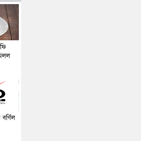
কফি
মিলল
বর্ণিল