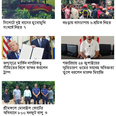
সিলেটে দুই বাসের মুখোমুখি
বগুড়ায় বাসচাপায় ৬ শ্রমিক নিহত
সংঘর্ষে নিহত ৭
জন্মসূত্রে মার্কিন নাগরিকত্ব
গজারিয়ায় ২৪ জুলাইয়ের
সীমিতের বিলে স্বাক্ষর করলেন
স্মৃতিচারণ: গুমের ভয়াবহ অভিজ্ঞতা
ট্রাম্প
তুলে ধরলেন মারুফ মিয়াজি
শ্রীমঙ্গলে মোবাইল কোর্টের
অভিযানে ৮০০ ঘনফুট বালু ও