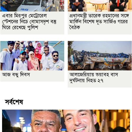
এবার মিরপুর মেট্রোরেল
প্রধানমন্ত্রী তারেক রহমানের সঙ্গে
স্টেশনের নিচে বোমাসদৃশ বস্তু
মার্কিন বিশেষ দূত সার্জিও গরের
ঘিরে রেখেছে পুলিশ
বৈঠক
আজ বন্ধু দিবস
আলজেরিয়ায় ভয়াবহ বাস
দুর্ঘটনায় নিহত ২৭
সর্বশেষ