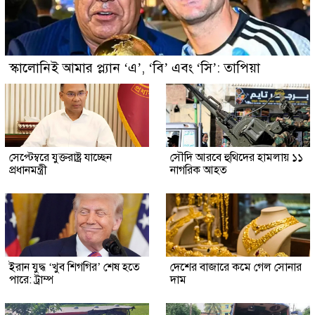
স্কালোনিই আমার প্ল্যান ‘এ’, ‘বি’ এবং ‘সি’: তাপিয়া
সেপ্টেম্বরে যুক্তরাষ্ট্র যাচ্ছেন
সৌদি আরবে হুথিদের হামলায় ১১
প্রধানমন্ত্রী
নাগরিক আহত
ইরান যুদ্ধ ‘খুব শিগগির’ শেষ হতে
দেশের বাজারে কমে গেল সোনার
পারে: ট্রাম্প
দাম