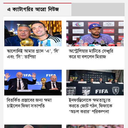
এ ক্যাটাগরির আরো নিউজ
স্কালোনিই আমার প্ল্যান ‘এ’, ‘বি’
অস্ট্রেলিয়ার মাটিতে সেঞ্চুরি
এবং ‘সি’: তাপিয়া
করে যা বললেন মিরাজ
বিতর্কিত প্রস্তাবের জন্য ক্ষমা
ইনফান্তিনোকে ক্ষমতাচ্যুত
চাইলেন ফিফা সভাপতি
করতে জোট গঠন, ফিফাকে
‘অচল করার’ পরিকল্পনা