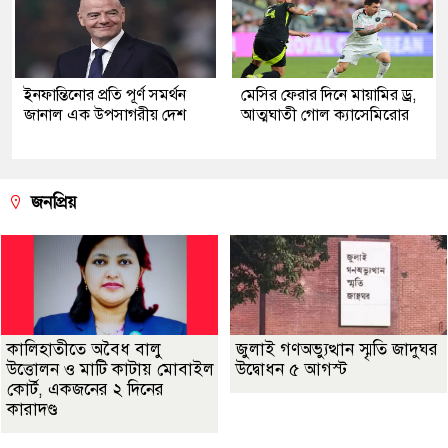
ইনফান্তিনোর প্রতি পূর্ণ সমর্থন
মেসির ফেরার দিনে মায়ামির ড্র,
জানাল এক উপসাগরীয় দেশ
আত্মঘাতী গোল ক্যাসেমিরোর
জনপ্রিয়
কালিহাতীতে অবৈধ বালু
জুলাই গণঅভ্যুত্থান স্মৃতি জাদুঘর
উত্তোলন ও মাটি কাটায় মোবাইল
উদ্বোধন ৫ আগস্ট
কোর্ট, একজনের ২ দিনের
কারাদণ্ড