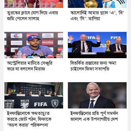
তুরস্কের ক্লাবে যোগ দিয়ে এবার
স্কালোনিই আমার প্ল্যান ‘এ’, ‘বি’
জমি পেলেন সালাহ
এবং ‘সি’: তাপিয়া
অস্ট্রেলিয়ার মাটিতে সেঞ্চুরি
বিতর্কিত প্রস্তাবের জন্য ক্ষমা
করে যা বললেন মিরাজ
চাইলেন ফিফা সভাপতি
ইনফান্তিনোকে ক্ষমতাচ্যুত
ইনফান্তিনোর প্রতি পূর্ণ সমর্থন
করতে জোট গঠন, ফিফাকে
জানাল এক উপসাগরীয় দেশ
‘অচল করার’ পরিকল্পনা