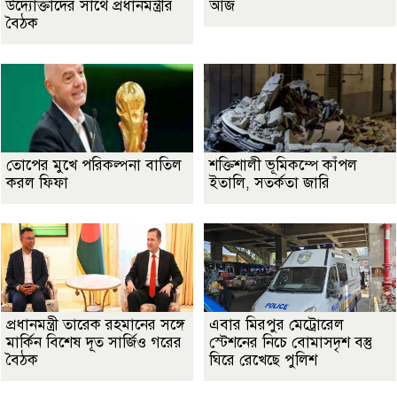
উদ্যোক্তাদের সাথে প্রধানমন্ত্রীর
আজ
বৈঠক
তোপের মুখে পরিকল্পনা বাতিল
শক্তিশালী ভূমিকম্পে কাঁপল
করল ফিফা
ইতালি, সতর্কতা জারি
প্রধানমন্ত্রী তারেক রহমানের সঙ্গে
এবার মিরপুর মেট্রোরেল
মার্কিন বিশেষ দূত সার্জিও গরের
স্টেশনের নিচে বোমাসদৃশ বস্তু
বৈঠক
ঘিরে রেখেছে পুলিশ