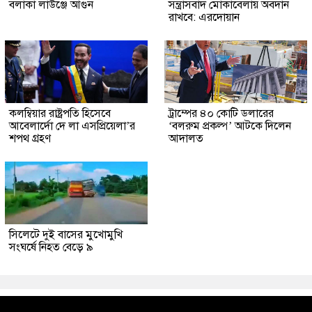
বলাকা লাউঞ্জে আগুন
সন্ত্রাসবাদ মোকাবেলায় অবদান
রাখবে: এরদোয়ান
কলম্বিয়ার রাষ্ট্রপতি হিসেবে
ট্রাম্পের ৪০ কোটি ডলারের
আবেলার্দো দে লা এসপ্রিয়েলা’র
‘বলরুম প্রকল্প’ আটকে দিলেন
শপথ গ্রহণ
আদালত
সিলেটে দুই বাসের মুখোমুখি
সংঘর্ষে নিহত বেড়ে ৯