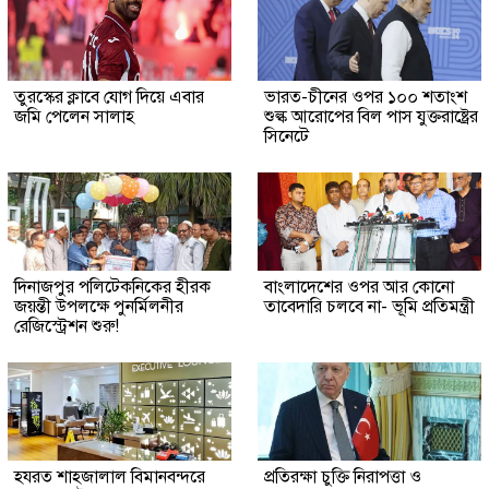
তুরস্কের ক্লাবে যোগ দিয়ে এবার
ভারত-চীনের ওপর ১০০ শতাংশ
জমি পেলেন সালাহ
শুল্ক আরোপের বিল পাস যুক্তরাষ্ট্রের
সিনেটে
দিনাজপুর পলিটেকনিকের হীরক
বাংলাদেশের ওপর আর কোনো
জয়ন্তী উপলক্ষে পুনর্মিলনীর
তাবেদারি চলবে না- ভূমি প্রতিমন্ত্রী
রেজিস্ট্রেশন শুরু!
হযরত শাহজালাল বিমানবন্দরে
প্রতিরক্ষা চুক্তি নিরাপত্তা ও