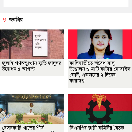
জনপ্রিয়
জুলাই গণঅভ্যুত্থান স্মৃতি জাদুঘর
কালিহাতীতে অবৈধ বালু
উদ্বোধন ৫ আগস্ট
উত্তোলন ও মাটি কাটায় মোবাইল
কোর্ট, একজনের ২ দিনের
কারাদণ্ড
বেসরকারি খাতের শীর্ষ
বিএনপির স্থায়ী কমিটির বৈঠক