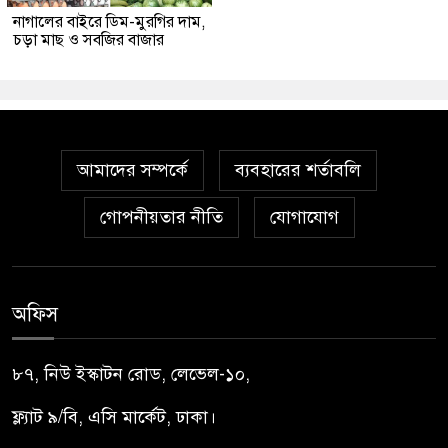
নাগালের বাইরে ডিম-মুরগির দাম,
চড়া মাছ ও সবজির বাজার
আমাদের সম্পর্কে
ব্যবহারের শর্তাবলি
গোপনীয়তার নীতি
যোগাযোগ
অফিস
৮৭, নিউ ইস্কাটন রোড, লেভেল-১০,
ফ্ল্যাট ৯/বি, এসি মার্কেট, ঢাকা।