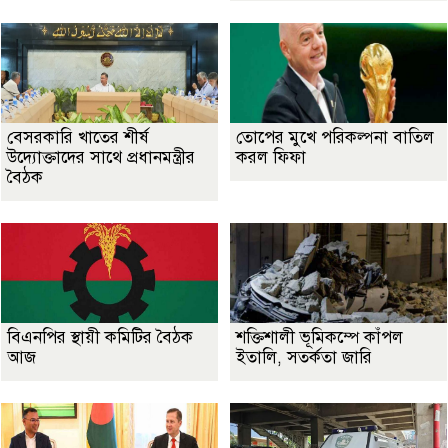
বেসরকারি খাতের শীর্ষ
তোপের মুখে পরিকল্পনা বাতিল
উদ্যোক্তাদের সাথে প্রধানমন্ত্রীর
করল ফিফা
বৈঠক
বিএনপির স্থায়ী কমিটির বৈঠক
শক্তিশালী ভূমিকম্পে কাঁপল
আজ
ইতালি, সতর্কতা জারি