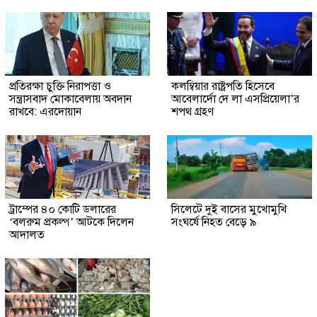
প্রতিরক্ষা চুক্তি নিরাপত্তা ও
কলম্বিয়ার রাষ্ট্রপতি হিসেবে
সন্ত্রাসবাদ মোকাবেলায় অবদান
আবেলার্দো দে লা এসপ্রিয়েলা’র
রাখবে: এরদোয়ান
শপথ গ্রহণ
ট্রাম্পের ৪০ কোটি ডলারের
সিলেটে দুই বাসের মুখোমুখি
‘বলরুম প্রকল্প’ আটকে দিলেন
সংঘর্ষে নিহত বেড়ে ৯
আদালত