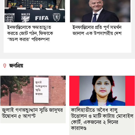
ইনফান্তিনোকে ক্ষমতাচ্যুত
ইনফান্তিনোর প্রতি পূর্ণ সমর্থন
করতে জোট গঠন, ফিফাকে
জানাল এক উপসাগরীয় দেশ
‘অচল করার’ পরিকল্পনা
জনপ্রিয়
জুলাই গণঅভ্যুত্থান স্মৃতি জাদুঘর
কালিহাতীতে অবৈধ বালু
উদ্বোধন ৫ আগস্ট
উত্তোলন ও মাটি কাটায় মোবাইল
কোর্ট, একজনের ২ দিনের
কারাদণ্ড