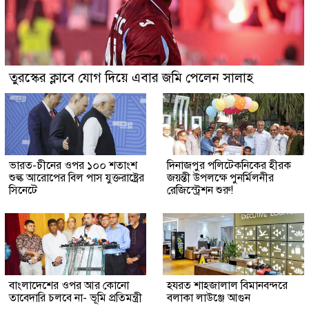
তুরস্কের ক্লাবে যোগ দিয়ে এবার জমি পেলেন সালাহ
ভারত-চীনের ওপর ১০০ শতাংশ
দিনাজপুর পলিটেকনিকের হীরক
শুল্ক আরোপের বিল পাস যুক্তরাষ্ট্রের
জয়ন্তী উপলক্ষে পুনর্মিলনীর
সিনেটে
রেজিস্ট্রেশন শুরু!
বাংলাদেশের ওপর আর কোনো
হযরত শাহজালাল বিমানবন্দরে
তাবেদারি চলবে না- ভূমি প্রতিমন্ত্রী
বলাকা লাউঞ্জে আগুন