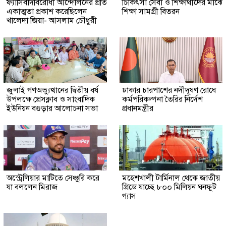
ফ্যাসিবাদবিরোধী আন্দোলনের প্রতি
চিকিৎসা সেবা ও শিক্ষার্থীদের মাঝে
একাত্মতা প্রকাশ করেছিলেন
শিক্ষা সামগ্রী বিতরন
খালেদা জিয়া- আসলাম চৌধুরী
জুলাই গণঅভ্যুত্থানের দ্বিতীয় বর্ষ
ঢাকার চারপাশের নদীদূষণ রোধে
উপলক্ষে প্রেসক্লাব ও সাংবাদিক
কর্মপরিকল্পনা তৈরির নির্দেশ
ইউনিয়ন বগুড়ার আলোচনা সভা
প্রধানমন্ত্রীর
অস্ট্রেলিয়ার মাটিতে সেঞ্চুরি করে
মহেশখালী টার্মিনাল থেকে জাতীয়
যা বললেন মিরাজ
গ্রিডে যাচ্ছে ৮০০ মিলিয়ন ঘনফুট
গ্যাস