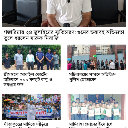
গজারিয়ায় ২৪ জুলাইয়ের স্মৃতিচারণ: গুমের ভয়াবহ অভিজ্ঞতা
তুলে ধরলেন মারুফ মিয়াজি
শ্রীমঙ্গলে মোবাইল কোর্টের
সচিবালয়ের সামনে অতিরিক্ত
অভিযানে ৮০০ ঘনফুট বালু ও
পুলিশ মোতায়েন
সরঞ্জাম জব্দ
সীতাকুণ্ডের মাটিতে দাঁড়িয়ে
মাটিরাঙ্গা জোনের উদ্যোগে