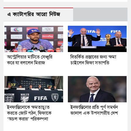
এ ক্যাটাগরির আরো নিউজ
অস্ট্রেলিয়ার মাটিতে সেঞ্চুরি
বিতর্কিত প্রস্তাবের জন্য ক্ষমা
করে যা বললেন মিরাজ
চাইলেন ফিফা সভাপতি
ইনফান্তিনোকে ক্ষমতাচ্যুত
ইনফান্তিনোর প্রতি পূর্ণ সমর্থন
করতে জোট গঠন, ফিফাকে
জানাল এক উপসাগরীয় দেশ
‘অচল করার’ পরিকল্পনা