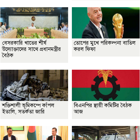
বেসরকারি খাতের শীর্ষ
তোপের মুখে পরিকল্পনা বাতিল
উদ্যোক্তাদের সাথে প্রধানমন্ত্রীর
করল ফিফা
বৈঠক
শক্তিশালী ভূমিকম্পে কাঁপল
বিএনপির স্থায়ী কমিটির বৈঠক
ইতালি, সতর্কতা জারি
আজ