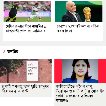
মেসির ফেরার দিনে মায়ামির ড্র,
তোপের মুখে পরিকল্পনা বাতিল
আত্মঘাতী গোল ক্যাসেমিরোর
করল ফিফা
জনপ্রিয়
জুলাই গণঅভ্যুত্থান স্মৃতি জাদুঘর
কালিহাতীতে অবৈধ বালু
উদ্বোধন ৫ আগস্ট
উত্তোলন ও মাটি কাটায় মোবাইল
কোর্ট, একজনের ২ দিনের
কারাদণ্ড