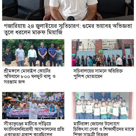
গজারিয়ায় ২৪ জুলাইয়ের স্মৃতিচারণ: গুমের ভয়াবহ অভিজ্ঞতা
তুলে ধরলেন মারুফ মিয়াজি
শ্রীমঙ্গলে মোবাইল কোর্টের
সচিবালয়ের সামনে অতিরিক্ত
অভিযানে ৮০০ ঘনফুট বালু ও
পুলিশ মোতায়েন
সরঞ্জাম জব্দ
সীতাকুণ্ডের মাটিতে দাঁড়িয়ে
মাটিরাঙ্গা জোনের উদ্যোগে
ফ্যাসিবাদবিরোধী আন্দোলনের প্রতি
চিকিৎসা সেবা ও শিক্ষার্থীদের মাঝে
একাত্মতা প্রকাশ করেছিলেন
শিক্ষা সামগ্রী বিতরন