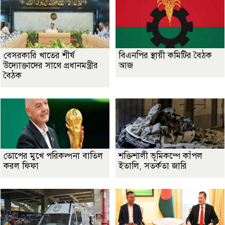
বেসরকারি খাতের শীর্ষ
বিএনপির স্থায়ী কমিটির বৈঠক
উদ্যোক্তাদের সাথে প্রধানমন্ত্রীর
আজ
বৈঠক
তোপের মুখে পরিকল্পনা বাতিল
শক্তিশালী ভূমিকম্পে কাঁপল
করল ফিফা
ইতালি, সতর্কতা জারি