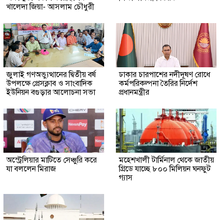
খালেদা জিয়া- আসলাম চৌধুরী
জুলাই গণঅভ্যুত্থানের দ্বিতীয় বর্ষ
ঢাকার চারপাশের নদীদূষণ রোধে
উপলক্ষে প্রেসক্লাব ও সাংবাদিক
কর্মপরিকল্পনা তৈরির নির্দেশ
ইউনিয়ন বগুড়ার আলোচনা সভা
প্রধানমন্ত্রীর
অস্ট্রেলিয়ার মাটিতে সেঞ্চুরি করে
মহেশখালী টার্মিনাল থেকে জাতীয়
যা বললেন মিরাজ
গ্রিডে যাচ্ছে ৮০০ মিলিয়ন ঘনফুট
গ্যাস