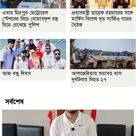
এবার মিরপুর মেট্রোরেল
প্রধানমন্ত্রী তারেক রহমানের সঙ্গে
স্টেশনের নিচে বোমাসদৃশ বস্তু
মার্কিন বিশেষ দূত সার্জিও গরের
ঘিরে রেখেছে পুলিশ
বৈঠক
আজ বন্ধু দিবস
আলজেরিয়ায় ভয়াবহ বাস
দুর্ঘটনায় নিহত ২৭
সর্বশেষ