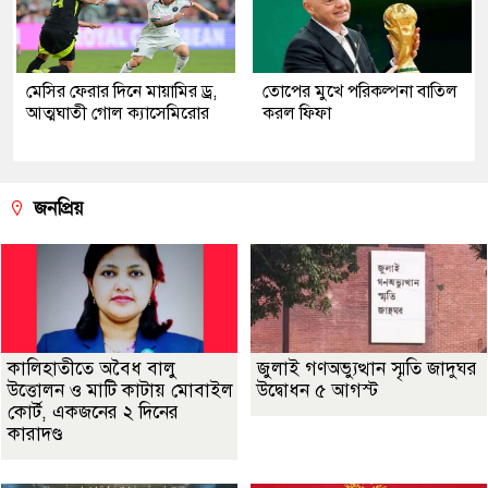
মেসির ফেরার দিনে মায়ামির ড্র,
তোপের মুখে পরিকল্পনা বাতিল
আত্মঘাতী গোল ক্যাসেমিরোর
করল ফিফা
জনপ্রিয়
কালিহাতীতে অবৈধ বালু
জুলাই গণঅভ্যুত্থান স্মৃতি জাদুঘর
উত্তোলন ও মাটি কাটায় মোবাইল
উদ্বোধন ৫ আগস্ট
কোর্ট, একজনের ২ দিনের
কারাদণ্ড