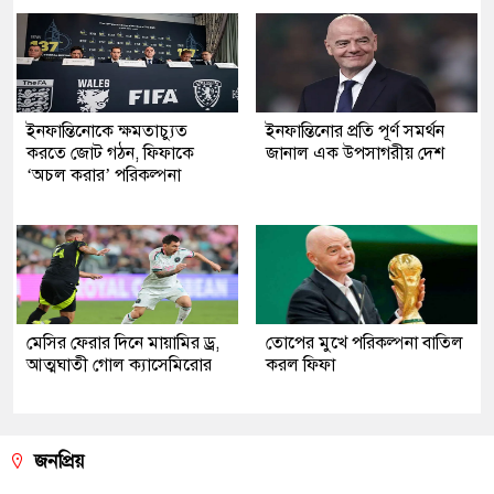
ইনফান্তিনোকে ক্ষমতাচ্যুত
ইনফান্তিনোর প্রতি পূর্ণ সমর্থন
করতে জোট গঠন, ফিফাকে
জানাল এক উপসাগরীয় দেশ
‘অচল করার’ পরিকল্পনা
মেসির ফেরার দিনে মায়ামির ড্র,
তোপের মুখে পরিকল্পনা বাতিল
আত্মঘাতী গোল ক্যাসেমিরোর
করল ফিফা
জনপ্রিয়