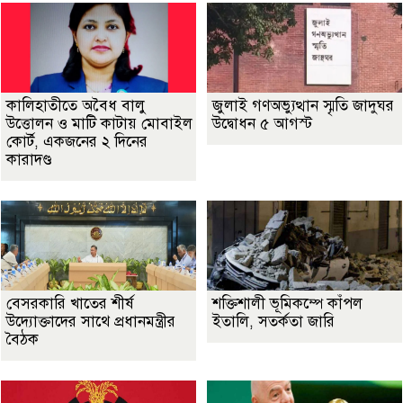
কালিহাতীতে অবৈধ বালু
জুলাই গণঅভ্যুত্থান স্মৃতি জাদুঘর
উত্তোলন ও মাটি কাটায় মোবাইল
উদ্বোধন ৫ আগস্ট
কোর্ট, একজনের ২ দিনের
কারাদণ্ড
বেসরকারি খাতের শীর্ষ
শক্তিশালী ভূমিকম্পে কাঁপল
উদ্যোক্তাদের সাথে প্রধানমন্ত্রীর
ইতালি, সতর্কতা জারি
বৈঠক