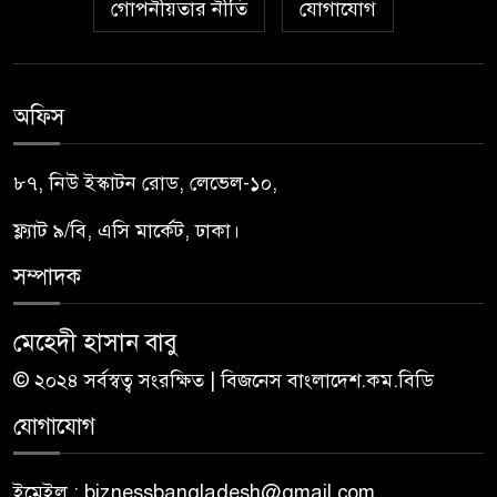
গোপনীয়তার নীতি
যোগাযোগ
অফিস
৮৭, নিউ ইস্কাটন রোড, লেভেল-১০,
ফ্ল্যাট ৯/বি, এসি মার্কেট, ঢাকা।
সম্পাদক
মেহেদী হাসান বাবু
© ২০২৪ সর্বস্বত্ব সংরক্ষিত | বিজনেস বাংলাদেশ.কম.বিডি
যোগাযোগ
ইমেইল : biznessbangladesh@gmail.com