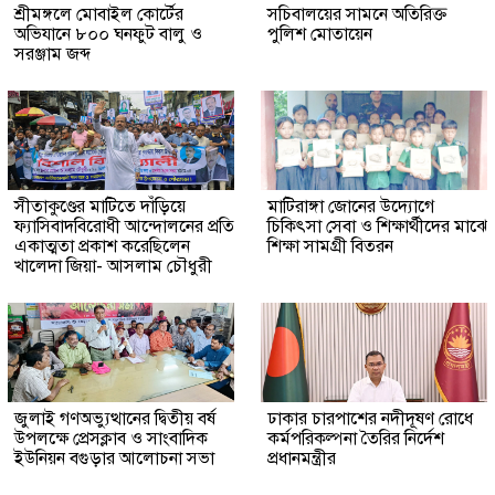
শ্রীমঙ্গলে মোবাইল কোর্টের
সচিবালয়ের সামনে অতিরিক্ত
অভিযানে ৮০০ ঘনফুট বালু ও
পুলিশ মোতায়েন
সরঞ্জাম জব্দ
সীতাকুণ্ডের মাটিতে দাঁড়িয়ে
মাটিরাঙ্গা জোনের উদ্যোগে
ফ্যাসিবাদবিরোধী আন্দোলনের প্রতি
চিকিৎসা সেবা ও শিক্ষার্থীদের মাঝে
একাত্মতা প্রকাশ করেছিলেন
শিক্ষা সামগ্রী বিতরন
খালেদা জিয়া- আসলাম চৌধুরী
জুলাই গণঅভ্যুত্থানের দ্বিতীয় বর্ষ
ঢাকার চারপাশের নদীদূষণ রোধে
উপলক্ষে প্রেসক্লাব ও সাংবাদিক
কর্মপরিকল্পনা তৈরির নির্দেশ
ইউনিয়ন বগুড়ার আলোচনা সভা
প্রধানমন্ত্রীর