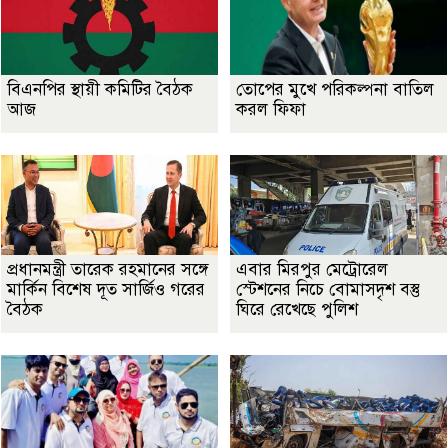
বিএনপির স্থায়ী কমিটির বৈঠক
তোপের মুখে পরিকল্পনা বাতিল
আজ
করল ফিফা
প্রধানমন্ত্রী তারেক রহমানের সঙ্গে
এবার মিরপুর মেট্রোরেল
মার্কিন বিশেষ দূত সার্জিও গরের
স্টেশনের নিচে বোমাসদৃশ বস্তু
বৈঠক
ঘিরে রেখেছে পুলিশ