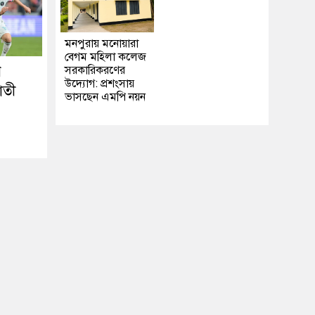
মনপুরায় মনোয়ারা
বেগম মহিলা কলেজ
ে
সরকারিকরণের
উদ্যোগ: প্রশংসায়
াতী
ভাসছেন এমপি নয়ন