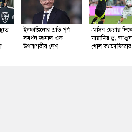
্যুত
ইনফান্তিনোর প্রতি পূর্ণ
মেসির ফেরার দিন
সমর্থন জানাল এক
মায়ামির ড্র, আত্মঘ
র’
উপসাগরীয় দেশ
গোল ক্যাসেমিরোর