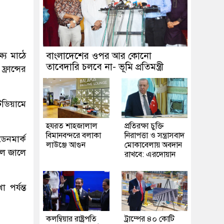
্যে মাঠে
বাংলাদেশের ওপর আর কোনো
তাবেদারি চলবে না- ভূমি প্রতিমন্ত্রী
্রান্সের
েডিয়ামে
হযরত শাহজালাল
প্রতিরক্ষা চুক্তি
বিমানবন্দরে বলাকা
নিরাপত্তা ও সন্ত্রাসবাদ
েনমার্ক
লাউঞ্জে আগুন
মোকাবেলায় অবদান
 বল জালে
রাখবে: এরদোয়ান
পর্যন্ত
কলম্বিয়ার রাষ্ট্রপতি
ট্রাম্পের ৪০ কোটি