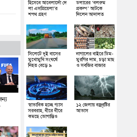
হিসেবে আবেলার্দো দে
ডলারের ‘বলরুম
লা এসপ্রিয়েলা’র
প্রকল্প’ আটকে
শপথ গ্রহণ
দিলেন আদালত
সিলেটে দুই বাসের
নাগালের বাইরে ডিম-
মুখোমুখি সংঘর্ষে
মুরগির দাম, চড়া মাছ
নিহত বেড়ে ৯
ও সবজির বাজার
জন্য
স্বাভাবিক হচ্ছে গ্যাস
১২ জেলায় বজ্রবৃষ্টির
া
সরবরাহ, ধীরে ধীরে
আভাস
কমছে ভোগান্তিও