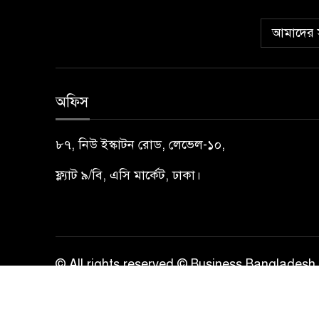
আমাদের স
অফিস
৮৭, নিউ ইস্কাটন রোড, লেভেল-১০,
ফ্ল্যাট ৯/বি, এসি মার্কেট, ঢাকা।
© All rights reserved © Business Bangladesh