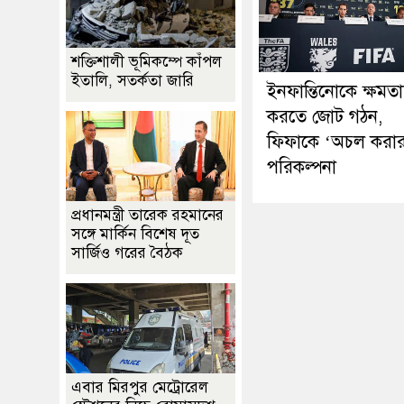
শক্তিশালী ভূমিকম্পে কাঁপল
ইতালি, সতর্কতা জারি
ইনফান্তিনোকে ক্ষমতাচ
করতে জোট গঠন,
ফিফাকে ‘অচল করা
পরিকল্পনা
প্রধানমন্ত্রী তারেক রহমানের
সঙ্গে মার্কিন বিশেষ দূত
সার্জিও গরের বৈঠক
এবার মিরপুর মেট্রোরেল