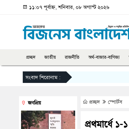
১১:০৭ পূর্বাহ্ন, শনিবার, ০৮ অগাস্ট ২০২৬
প্রচ্ছদ
জাতীয়
রাজনীতি
অর্থ-বাজার-বাণিজ্য
সংবাদ শিরোনাম :
প্রচ্ছদ
স্পোর্টস
জনপ্রিয়
প্রথমার্ধে ১