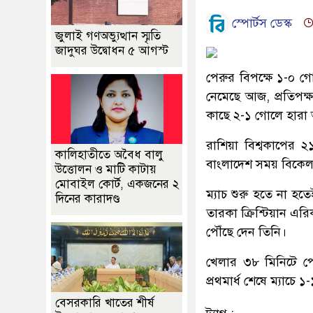
স্পোর্টস ডেস্ক
জুলাই গণঅভ্যুত্থান স্মৃতি
জাদুঘর উদ্বোধন ৫ আগস্ট
পেরুর বিপক্ষে ১-০ গো
নেমেছে আজ, প্রতিপক্ষ 
কাছে ২-১ গোলে হারা অস
রাশিয়া বিশ্বকাপের ২১
কালিহাতীতে অবৈধ বালু
বাংলাদেশ সময় বিকেল ৬
উত্তোলন ও মাটি কাটায়
মোবাইল কোর্ট, একজনের ২
ম্যাচ শুরু হতে না হ
দিনের কারাদণ্ড
তারকা ক্রিশ্টিয়ান এরি
পৌঁছে দেন তিনি।
খেলার ৩৮ মিনিটে পে
প্রথমার্ধ শেষে ম্যাচ
বেসরকারি খাতের শীর্ষ