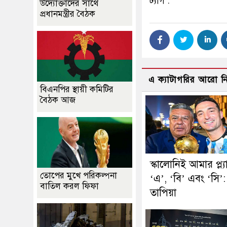
ট্যাগ :
উদ্যোক্তাদের সাথে
প্রধানমন্ত্রীর বৈঠক
এ ক্যাটাগরির আরো 
বিএনপির স্থায়ী কমিটির
বৈঠক আজ
স্কালোনিই আমার প্ল্য
তোপের মুখে পরিকল্পনা
‘এ’, ‘বি’ এবং ‘সি’:
বাতিল করল ফিফা
তাপিয়া