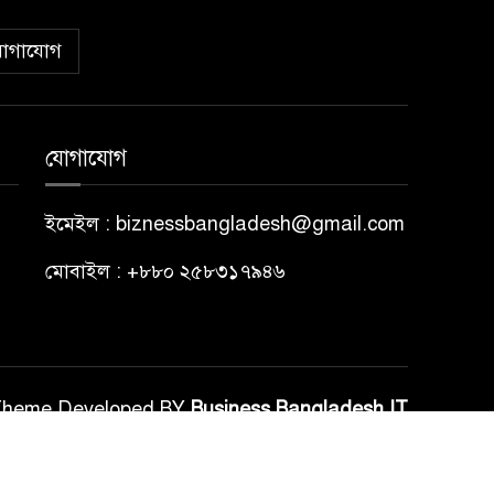
োগাযোগ
যোগাযোগ
ইমেইল : biznessbangladesh@gmail.com
মোবাইল : +৮৮০ ২৫৮৩১৭৯৪৬
Theme Developed BY
Business Bangladesh IT