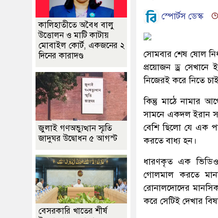
স্পোর্টস ডেস্ক
কালিহাতীতে অবৈধ বালু
উত্তোলন ও মাটি কাটায়
মোবাইল কোর্ট, একজনের ২
সোমবার শেষ ষোল নির্ধ
দিনের কারাদণ্ড
প্রয়োজন ড্র সেখানে 
নিজেরই করে নিতে চাই
কিন্তু মাঠে নামার 
সামনে একদল ইরান সম
বেশি ছিলো যে এক প
জুলাই গণঅভ্যুত্থান স্মৃতি
জাদুঘর উদ্বোধন ৫ আগস্ট
করতে বাধ্য হন।
ধারণকৃত এক ভিডিওত
গোলমাল করতে মানা
রোনালদোদের মানসিকভ
করে সেটিই দেখার বি
বেসরকারি খাতের শীর্ষ