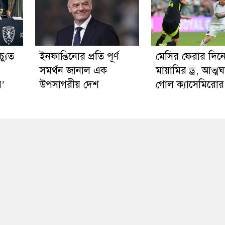
্যুত
ইনফান্তিনোর প্রতি পূর্ণ
মেসির ফেরার দিন
সমর্থন জানাল এক
মায়ামির ড্র, আত্মঘ
র’
উপসাগরীয় দেশ
গোল ক্যাসেমিরোর