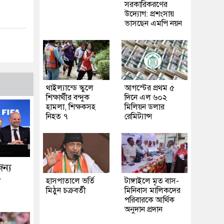
সরকারিকরণের
উদ্যোগ: প্রশংসায়
ভাসছেন এমপি নয়ন
থাইল্যান্ডে স্কুলে
আগস্টের প্রথম ৫
শিক্ষার্থীর বন্দুক
দিনে এল ৬০২
হামলা, শিক্ষকসহ
মিলিয়ন ডলার
নিহত ৭
রেমিট্যান্স
জন্য
া
হাসপাতালে ভর্তি
টাঙ্গাইলে মৃত বাস-
মিঠুন চক্রবর্তী
মিনিবাস মালিকদের
পরিবারকে আর্থিক
অনুদান প্রদান