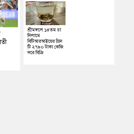
শ্রীমঙ্গলে ১৪তম চা
ে
নিলামে
াতী
বিটিআরআইয়ের গ্রিন
টি ২৭৯০ টাকা কেজি
দরে বিক্রি