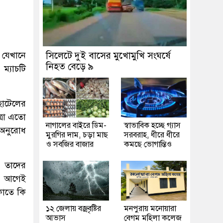
র যেখানে
সিলেটে দুই বাসের মুখোমুখি সংঘর্ষে
নিহত বেড়ে ৯
ম্যাচটি
।
হোটেলের
্রা এতো
নাগালের বাইরে ডিম-
স্বাভাবিক হচ্ছে গ্যাস
 অনুরোধ
মুরগির দাম, চড়া মাছ
সরবরাহ, ধীরে ধীরে
ও সবজির বাজার
কমছে ভোগান্তিও
 তাদের
র আগেই
কাতে কি
১২ জেলায় বজ্রবৃষ্টির
মনপুরায় মনোয়ারা
আভাস
বেগম মহিলা কলেজ