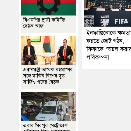
বিএনপির স্থায়ী কমিটির
বৈঠক আজ
ইনফান্তিনোকে ক্ষমতাচ
করতে জোট গঠন,
ফিফাকে ‘অচল করা
পরিকল্পনা
প্রধানমন্ত্রী তারেক রহমানের
সঙ্গে মার্কিন বিশেষ দূত
সার্জিও গরের বৈঠক
এবার মিরপুর মেট্রোরেল