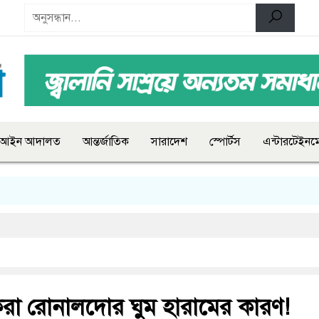
আইন আদালত
আন্তর্জাতিক
সারাদেশ
স্পোর্টস
এন্টারটেইনমে
করা রোনালদোর ঘুম হারামের কারণ!