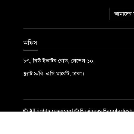
আমাদের স
অফিস
৮৭, নিউ ইস্কাটন রোড, লেভেল-১০,
ফ্ল্যাট ৯/বি, এসি মার্কেট, ঢাকা।
© All rights reserved © Business Bangladesh