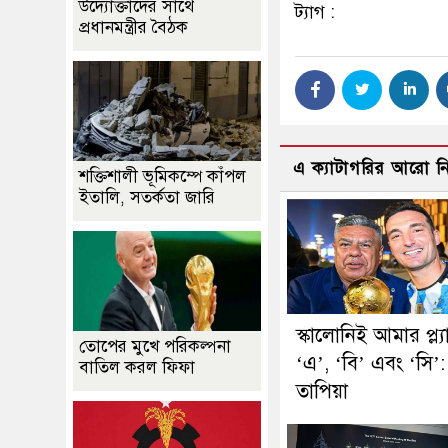
উদ্যোক্তাদের সাথে
ট্যাগ :
প্রধানমন্ত্রীর বৈঠক
এ ক্যাটাগরির আরো 
শক্তিশালী ভূমিকম্পে কাঁপল
ইতালি, সতর্কতা জারি
স্কালোনিই আমার প্ল্য
তোপের মুখে পরিকল্পনা
‘এ’, ‘বি’ এবং ‘সি’:
বাতিল করল ফিফা
তাপিয়া