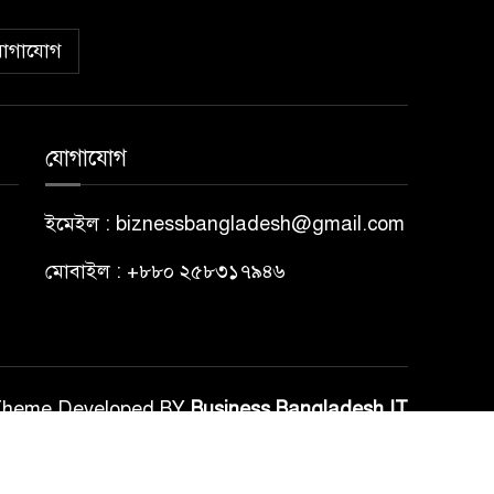
োগাযোগ
যোগাযোগ
ইমেইল : biznessbangladesh@gmail.com
মোবাইল : +৮৮০ ২৫৮৩১৭৯৪৬
Theme Developed BY
Business Bangladesh IT