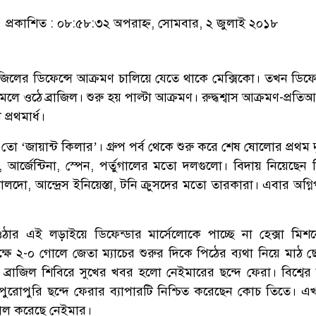
প্রকাশিত : ০৮:৫৮:৩২ অপরাহ্ন, সোমবার, ২ জুলাই ২০১৮
্রাজিলের ডিফেন্সে আক্রমণ চালিয়ে যেতে থাকে মেক্সিকো। তখন ডিফে
ামলে ওঠে ব্রাজিল। শুরু হয় পাল্টা আক্রমণ। রুদ্ধশ্বাস আক্রমণ-প্রতি
্রথমার্ধ।
তো ‘জায়ান্ট কিলার’। গ্রুপ পর্ব থেকে শুরু করে শেষ ষোলোর প্রথম 
ি, আর্জেন্টিনা, স্পেন, পর্তুগালের মতো দলগুলো। বিদায় নিয়েছেন
নালদো, আন্দ্রেস ইনিয়েস্তা, টনি ক্রুসদের মতো তারকারা। এবার অগ্নি
ওঠার এই লড়াইয়ে ডিফেন্ডার মার্সেলোকে পাচ্ছে না হেক্সা মিশ
িপক্ষে ২-০ গোলে জেতা ম্যাচের শুরুর দিকে পিঠের ব্যথা নিয়ে মাঠ 
ব্রাজিল শিবিরে সুখের খবর হলো নেইমারের ছন্দে ফেরা। বিশ্বের
ুরোপুরি ছন্দে ফেরার ব্যাপারটি নিশ্চিত করেছেন কোচ তিতে। এখন 
 গোল করেছে নেইমার।