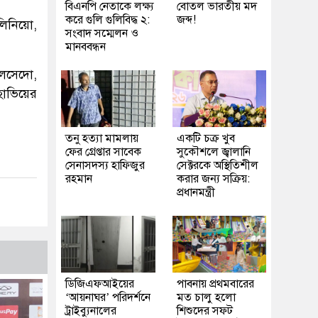
বিএনপি নেতাকে লক্ষ্য
বোতল ভারতীয় মদ
করে গুলি গুলিবিদ্ধ ২:
জব্দ!
লিনিয়ো,
সংবাদ সম্মেলন ও
মানববন্ধন
লসেদো,
 হাভিয়ের
তনু হত্যা মামলায়
একটি চক্র খুব
ফের গ্রেপ্তার সাবেক
সুকৌশলে জ্বালানি
সেনাসদস্য হাফিজুর
সেক্টরকে অস্থিতিশীল
রহমান
করার জন্য সক্রিয়:
প্রধানমন্ত্রী
ডিজিএফআইয়ের
পাবনায় প্রথমবারের
‘আয়নাঘর’ পরিদর্শনে
মত চালু হলো
ট্রাইব্যুনালের
শিশুদের সফট