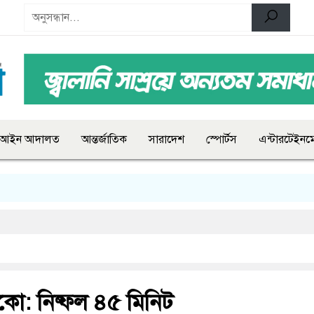
আইন আদালত
আন্তর্জাতিক
সারাদেশ
স্পোর্টস
এন্টারটেইনমে
সিকো: নিষ্ফল ৪৫ মিনিট