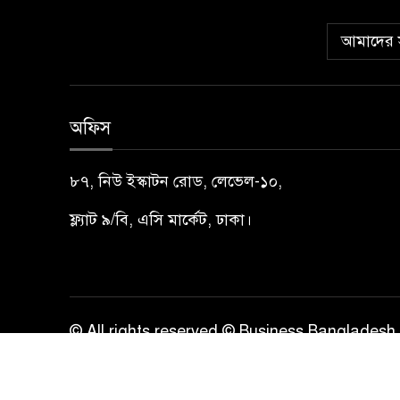
আমাদের স
অফিস
৮৭, নিউ ইস্কাটন রোড, লেভেল-১০,
ফ্ল্যাট ৯/বি, এসি মার্কেট, ঢাকা।
© All rights reserved © Business Bangladesh