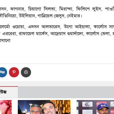
সন, ফাগনার, চিয়াগো সিলভা, মিরান্দা, ফিলিপে লুইস, পাও
তিনিয়ো, উইলিয়ান, গাব্রিয়েল জেসুস, নেইমার।
িলের্মো ওচোয়া, এদসন আলভারেস, উগো আইয়ালা, কার্লোস সা
র এররেরা, রাফায়েল মার্কেস, আদ্রেয়াস গুয়ার্দাদো, কার্লোস ভেলা,
লোসানো
নিউজ