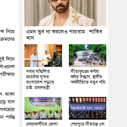
ন্স নিয়ে
এমন ভুল না করলেও পারতাম : শাকিব
খান
আক্রমণের
দুই দিনে
 লিওনেল
সবার সম্মিলিত
সীতাকুণ্ডের ঝর্ণায়
পরীক্ষায়
প্রচেষ্টায় সুন্দর
বর্ষার উচ্ছ্বাস, স্থানীয়
বাংলাদেশ গড়তে
অর্থনীতিতে নতুন গতি
চাই: প্রধানমন্ত্রী
নে থাকা
ছেড়ে যান
 সবচেয়ে
পর্যন্ত
নোয়াখালীতে জেলা
শেরপুরে সীমান্তে ৬শ