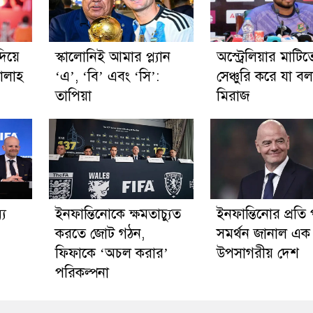
দিয়ে
স্কালোনিই আমার প্ল্যান
অস্ট্রেলিয়ার মাটিত
ালাহ
‘এ’, ‘বি’ এবং ‘সি’:
সেঞ্চুরি করে যা ব
তাপিয়া
মিরাজ
্য
ইনফান্তিনোকে ক্ষমতাচ্যুত
ইনফান্তিনোর প্রতি পূ
করতে জোট গঠন,
সমর্থন জানাল এক
ফিফাকে ‘অচল করার’
উপসাগরীয় দেশ
পরিকল্পনা