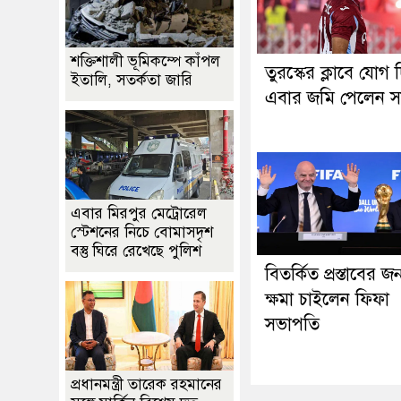
শক্তিশালী ভূমিকম্পে কাঁপল
তুরস্কের ক্লাবে যোগ 
ইতালি, সতর্কতা জারি
এবার জমি পেলেন স
এবার মিরপুর মেট্রোরেল
স্টেশনের নিচে বোমাসদৃশ
বস্তু ঘিরে রেখেছে পুলিশ
বিতর্কিত প্রস্তাবের জন
ক্ষমা চাইলেন ফিফা
সভাপতি
প্রধানমন্ত্রী তারেক রহমানের