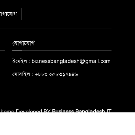
োগাযোগ
যোগাযোগ
ইমেইল : biznessbangladesh@gmail.com
মোবাইল : +৮৮০ ২৫৮৩১৭৯৪৬
Theme Developed BY
Business Bangladesh IT