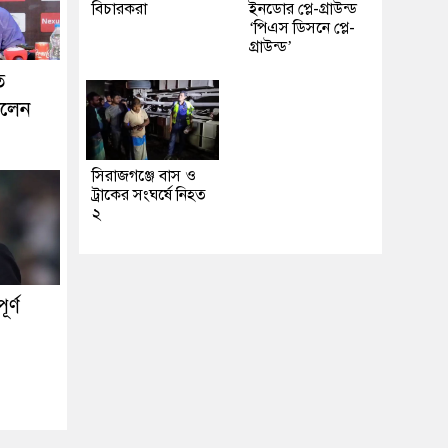
বিচারকরা
ইনডোর প্লে-গ্রাউন্ড
‘পিএস ডিসনে প্লে-
গ্রাউন্ড’
ে
ললেন
সিরাজগঞ্জে বাস ও
ট্রাকের সংঘর্ষে নিহত
২
র্ণ