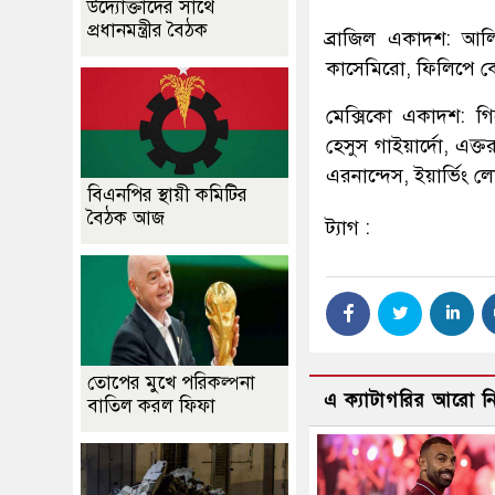
উদ্যোক্তাদের সাথে
প্রধানমন্ত্রীর বৈঠক
ব্রাজিল একাদশ: আলি
কাসেমিরো, ফিলিপে কৌ
মেক্সিকো একাদশ: গ
হেসুস গাইয়ার্দো, এক্ত
এরনান্দেস, ইয়ার্ভিং 
বিএনপির স্থায়ী কমিটির
বৈঠক আজ
ট্যাগ :
তোপের মুখে পরিকল্পনা
এ ক্যাটাগরির আরো 
বাতিল করল ফিফা