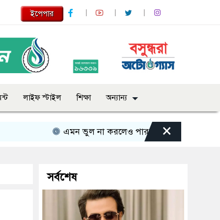
ইপেপার
ন্ট
লাইফ স্টাইল
শিক্ষা
অন্যান্য
×
এমন ভুল না করলেও পারতাম : শাকিব খান
সবার 
সর্বশেষ