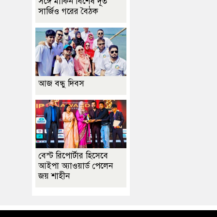
সঙ্গে মার্কিন বিশেষ দূত
সার্জিও গরের বৈঠক
আজ বন্ধু দিবস
বেস্ট রিপোর্টার হিসেবে
আইপা অ্যাওয়ার্ড পেলেন
জয় শাহীন