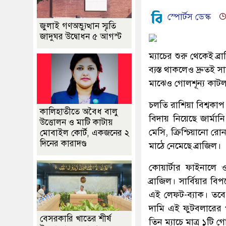
স্পোর্টস ডেস্ক
জুলাই গণঅভ্যুত্থান স্মৃতি
জাদুঘর উদ্বোধন ৫ আগস্ট
ম্যাচের শুরু থেকেই ব
ব্যস্ত থাকলেও দ্রুতই স
মাঝেও গোলশূন্য কাটল প
চলতি রাশিয়া বিশ্বকাপ 
কালিহাতীতে অবৈধ বালু
বিদায় নিয়েছে জার্মান
উত্তোলন ও মাটি কাটায়
মেসি, ক্রিশ্চিয়ানো রো
মোবাইল কোর্ট, একজনের ২
দিনের কারাদণ্ড
মাঠে নেমেছে ব্রাজিল।
কোয়ার্টার ফাইনালে 
ব্রাজিল। সার্বিয়ার ব
এই লেফট-ব্যাক। তবে 
দামি এই ফুটবলারের প
বেসরকারি খাতের শীর্ষ
তিন ম্যাচে মাত্র ১টি