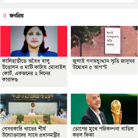
জনপ্রিয়
কালিহাতীতে অবৈধ বালু
জুলাই গণঅভ্যুত্থান স্মৃতি জাদুঘর
উত্তোলন ও মাটি কাটায় মোবাইল
উদ্বোধন ৫ আগস্ট
কোর্ট, একজনের ২ দিনের
কারাদণ্ড
বেসরকারি খাতের শীর্ষ
তোপের মুখে পরিকল্পনা বাতিল
উদ্যোক্তাদের সাথে প্রধানমন্ত্রীর
করল ফিফা