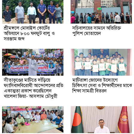
শ্রীমঙ্গলে মোবাইল কোর্টের
সচিবালয়ের সামনে অতিরিক্ত
অভিযানে ৮০০ ঘনফুট বালু ও
পুলিশ মোতায়েন
সরঞ্জাম জব্দ
সীতাকুণ্ডের মাটিতে দাঁড়িয়ে
মাটিরাঙ্গা জোনের উদ্যোগে
ফ্যাসিবাদবিরোধী আন্দোলনের প্রতি
চিকিৎসা সেবা ও শিক্ষার্থীদের মাঝে
একাত্মতা প্রকাশ করেছিলেন
শিক্ষা সামগ্রী বিতরন
খালেদা জিয়া- আসলাম চৌধুরী