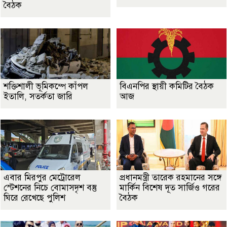
বৈঠক
শক্তিশালী ভূমিকম্পে কাঁপল
বিএনপির স্থায়ী কমিটির বৈঠক
ইতালি, সতর্কতা জারি
আজ
এবার মিরপুর মেট্রোরেল
প্রধানমন্ত্রী তারেক রহমানের সঙ্গে
স্টেশনের নিচে বোমাসদৃশ বস্তু
মার্কিন বিশেষ দূত সার্জিও গরের
ঘিরে রেখেছে পুলিশ
বৈঠক