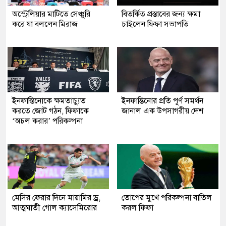
অস্ট্রেলিয়ার মাটিতে সেঞ্চুরি
বিতর্কিত প্রস্তাবের জন্য ক্ষমা
করে যা বললেন মিরাজ
চাইলেন ফিফা সভাপতি
ইনফান্তিনোকে ক্ষমতাচ্যুত
ইনফান্তিনোর প্রতি পূর্ণ সমর্থন
করতে জোট গঠন, ফিফাকে
জানাল এক উপসাগরীয় দেশ
‘অচল করার’ পরিকল্পনা
মেসির ফেরার দিনে মায়ামির ড্র,
তোপের মুখে পরিকল্পনা বাতিল
আত্মঘাতী গোল ক্যাসেমিরোর
করল ফিফা