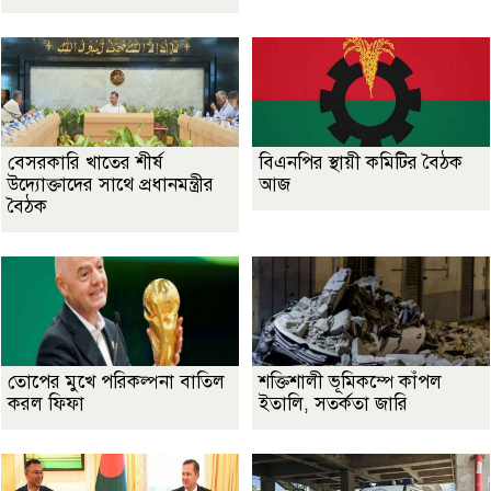
বেসরকারি খাতের শীর্ষ
বিএনপির স্থায়ী কমিটির বৈঠক
উদ্যোক্তাদের সাথে প্রধানমন্ত্রীর
আজ
বৈঠক
তোপের মুখে পরিকল্পনা বাতিল
শক্তিশালী ভূমিকম্পে কাঁপল
করল ফিফা
ইতালি, সতর্কতা জারি