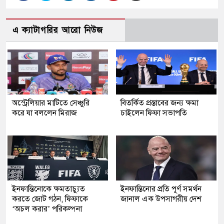
এ ক্যাটাগরির আরো নিউজ
অস্ট্রেলিয়ার মাটিতে সেঞ্চুরি
বিতর্কিত প্রস্তাবের জন্য ক্ষমা
করে যা বললেন মিরাজ
চাইলেন ফিফা সভাপতি
ইনফান্তিনোকে ক্ষমতাচ্যুত
ইনফান্তিনোর প্রতি পূর্ণ সমর্থন
করতে জোট গঠন, ফিফাকে
জানাল এক উপসাগরীয় দেশ
‘অচল করার’ পরিকল্পনা