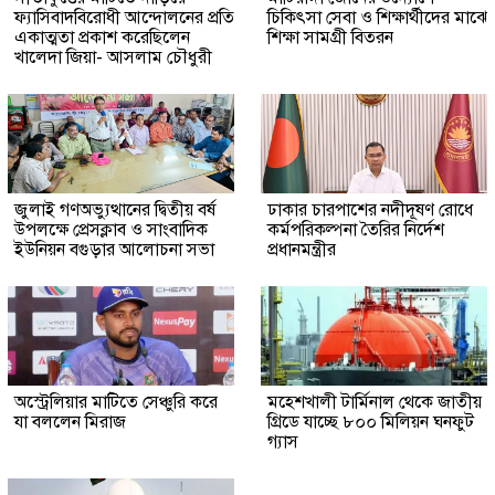
ফ্যাসিবাদবিরোধী আন্দোলনের প্রতি
চিকিৎসা সেবা ও শিক্ষার্থীদের মাঝে
একাত্মতা প্রকাশ করেছিলেন
শিক্ষা সামগ্রী বিতরন
খালেদা জিয়া- আসলাম চৌধুরী
জুলাই গণঅভ্যুত্থানের দ্বিতীয় বর্ষ
ঢাকার চারপাশের নদীদূষণ রোধে
উপলক্ষে প্রেসক্লাব ও সাংবাদিক
কর্মপরিকল্পনা তৈরির নির্দেশ
ইউনিয়ন বগুড়ার আলোচনা সভা
প্রধানমন্ত্রীর
অস্ট্রেলিয়ার মাটিতে সেঞ্চুরি করে
মহেশখালী টার্মিনাল থেকে জাতীয়
যা বললেন মিরাজ
গ্রিডে যাচ্ছে ৮০০ মিলিয়ন ঘনফুট
গ্যাস