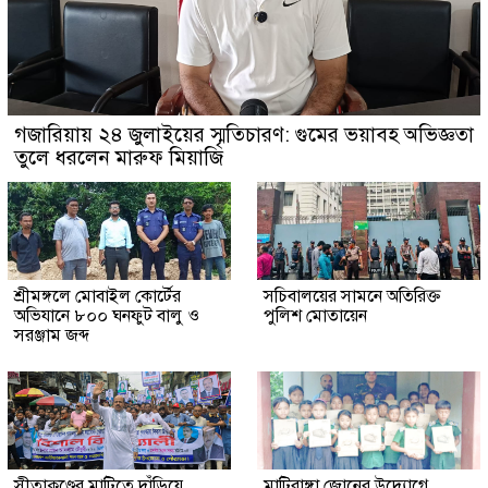
গজারিয়ায় ২৪ জুলাইয়ের স্মৃতিচারণ: গুমের ভয়াবহ অভিজ্ঞতা
তুলে ধরলেন মারুফ মিয়াজি
শ্রীমঙ্গলে মোবাইল কোর্টের
সচিবালয়ের সামনে অতিরিক্ত
অভিযানে ৮০০ ঘনফুট বালু ও
পুলিশ মোতায়েন
সরঞ্জাম জব্দ
সীতাকুণ্ডের মাটিতে দাঁড়িয়ে
মাটিরাঙ্গা জোনের উদ্যোগে