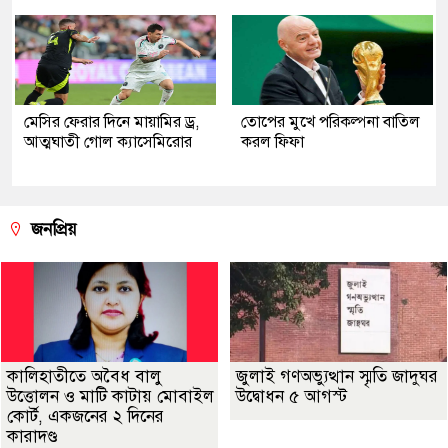
মেসির ফেরার দিনে মায়ামির ড্র,
তোপের মুখে পরিকল্পনা বাতিল
আত্মঘাতী গোল ক্যাসেমিরোর
করল ফিফা
জনপ্রিয়
কালিহাতীতে অবৈধ বালু
জুলাই গণঅভ্যুত্থান স্মৃতি জাদুঘর
উত্তোলন ও মাটি কাটায় মোবাইল
উদ্বোধন ৫ আগস্ট
কোর্ট, একজনের ২ দিনের
কারাদণ্ড