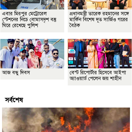
এবার মিরপুর মেট্রোরেল
প্রধানমন্ত্রী তারেক রহমানের সঙ্গে
স্টেশনের নিচে বোমাসদৃশ বস্তু
মার্কিন বিশেষ দূত সার্জিও গরের
ঘিরে রেখেছে পুলিশ
বৈঠক
আজ বন্ধু দিবস
বেস্ট রিপোর্টার হিসেবে আইপা
অ্যাওয়ার্ড পেলেন জয় শাহীন
সর্বশেষ