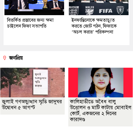
বিতর্কিত প্রস্তাবের জন্য ক্ষমা
ইনফান্তিনোকে ক্ষমতাচ্যুত
চাইলেন ফিফা সভাপতি
করতে জোট গঠন, ফিফাকে
‘অচল করার’ পরিকল্পনা
জনপ্রিয়
জুলাই গণঅভ্যুত্থান স্মৃতি জাদুঘর
কালিহাতীতে অবৈধ বালু
উদ্বোধন ৫ আগস্ট
উত্তোলন ও মাটি কাটায় মোবাইল
কোর্ট, একজনের ২ দিনের
কারাদণ্ড