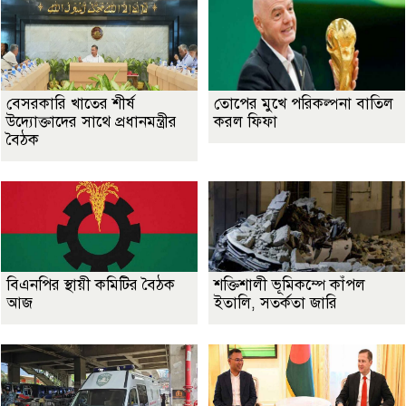
বেসরকারি খাতের শীর্ষ
তোপের মুখে পরিকল্পনা বাতিল
উদ্যোক্তাদের সাথে প্রধানমন্ত্রীর
করল ফিফা
বৈঠক
বিএনপির স্থায়ী কমিটির বৈঠক
শক্তিশালী ভূমিকম্পে কাঁপল
আজ
ইতালি, সতর্কতা জারি