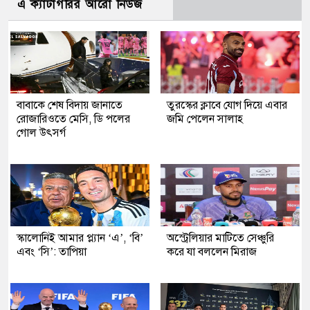
এ ক্যাটাগরির আরো নিউজ
বাবাকে শেষ বিদায় জানাতে
তুরস্কের ক্লাবে যোগ দিয়ে এবার
রোজারিওতে মেসি, ডি পলের
জমি পেলেন সালাহ
গোল উৎসর্গ
স্কালোনিই আমার প্ল্যান ‘এ’, ‘বি’
অস্ট্রেলিয়ার মাটিতে সেঞ্চুরি
এবং ‘সি’: তাপিয়া
করে যা বললেন মিরাজ