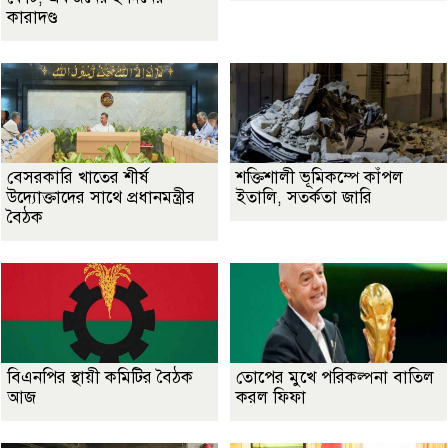
কারাদণ্ড
বেসরকারি খাতের শীর্ষ
শক্তিশালী ভূমিকম্পে কাঁপল
উদ্যোক্তাদের সাথে প্রধানমন্ত্রীর
ইতালি, সতর্কতা জারি
বৈঠক
বিএনপির স্থায়ী কমিটির বৈঠক
তোপের মুখে পরিকল্পনা বাতিল
আজ
করল ফিফা