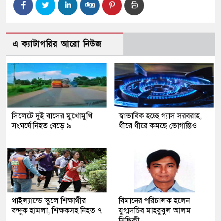
এ ক্যাটাগরির আরো নিউজ
সিলেটে দুই বাসের মুখোমুখি
স্বাভাবিক হচ্ছে গ্যাস সরবরাহ,
সংঘর্ষে নিহত বেড়ে ৯
ধীরে ধীরে কমছে ভোগান্তিও
থাইল্যান্ডে স্কুলে শিক্ষার্থীর
বিমানের পরিচালক হলেন
বন্দুক হামলা, শিক্ষকসহ নিহত ৭
যুগ্মসচিব মাহবুবুল আলম
সিদ্দিকী