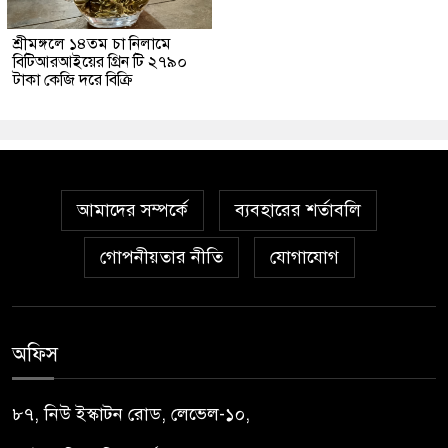
শ্রীমঙ্গলে ১৪তম চা নিলামে
বিটিআরআইয়ের গ্রিন টি ২৭৯০
টাকা কেজি দরে বিক্রি
আমাদের সম্পর্কে
ব্যবহারের শর্তাবলি
গোপনীয়তার নীতি
যোগাযোগ
অফিস
৮৭, নিউ ইস্কাটন রোড, লেভেল-১০,