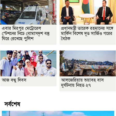
এবার মিরপুর মেট্রোরেল
প্রধানমন্ত্রী তারেক রহমানের সঙ্গে
স্টেশনের নিচে বোমাসদৃশ বস্তু
মার্কিন বিশেষ দূত সার্জিও গরের
ঘিরে রেখেছে পুলিশ
বৈঠক
আজ বন্ধু দিবস
আলজেরিয়ায় ভয়াবহ বাস
দুর্ঘটনায় নিহত ২৭
সর্বশেষ