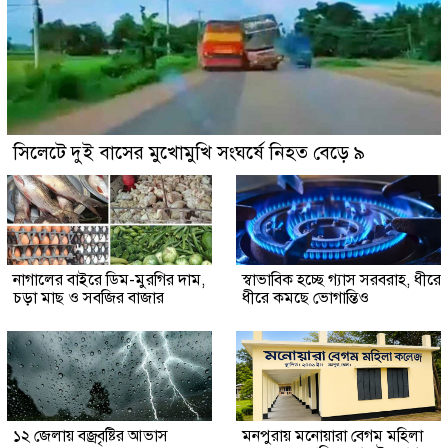
সিলেটে দুই বাসের মুখোমুখি সংঘর্ষে নিহত বেড়ে ৯
নাগালের বাইরে ডিম-মুরগির দাম,
স্বাভাবিক হচ্ছে গ্যাস সরবরাহ, ধীরে
চড়া মাছ ও সবজির বাজার
ধীরে কমছে ভোগান্তিও
১২ জেলায় বজ্রবৃষ্টির আভাস
মনপুরায় মনোয়ারা বেগম মহিলা