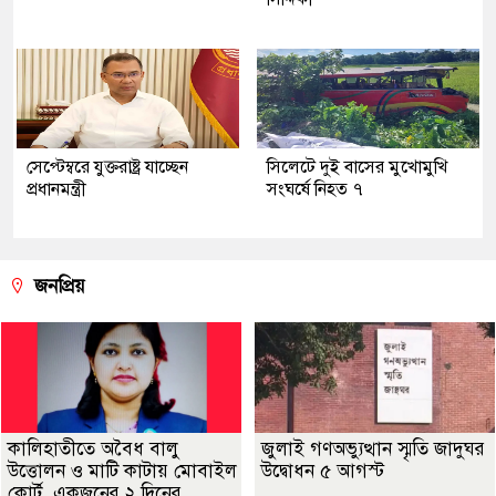
সেপ্টেম্বরে যুক্তরাষ্ট্র যাচ্ছেন
সিলেটে দুই বাসের মুখোমুখি
প্রধানমন্ত্রী
সংঘর্ষে নিহত ৭
জনপ্রিয়
কালিহাতীতে অবৈধ বালু
জুলাই গণঅভ্যুত্থান স্মৃতি জাদুঘর
উত্তোলন ও মাটি কাটায় মোবাইল
উদ্বোধন ৫ আগস্ট
কোর্ট, একজনের ২ দিনের