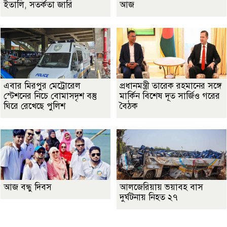
ইতালি, সতর্কতা জারি
আজ
এবার মিরপুর মেট্রোরেল
প্রধানমন্ত্রী তারেক রহমানের সঙ্গে
স্টেশনের নিচে বোমাসদৃশ বস্তু
মার্কিন বিশেষ দূত সার্জিও গরের
ঘিরে রেখেছে পুলিশ
বৈঠক
আজ বন্ধু দিবস
আলজেরিয়ায় ভয়াবহ বাস
দুর্ঘটনায় নিহত ২৭