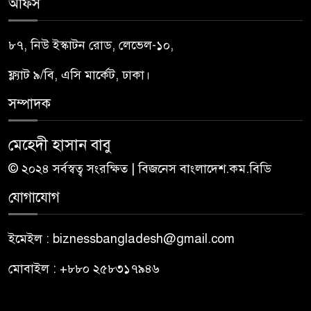
অফিস
৮৭, নিউ ইস্কাটন রোড, লেভেল-১০,
ফ্ল্যাট ৯/বি, এসি মার্কেট, ঢাকা।
সম্পাদক
মেহেদী হাসান বাবু
© ২০২৪ সর্বস্বত্ব সংরক্ষিত | বিজনেস বাংলাদেশ.কম.বিডি
যোগাযোগ
ইমেইল : biznessbangladesh@gmail.com
মোবাইল : +৮৮০ ২৫৮৩১৭৯৪৬