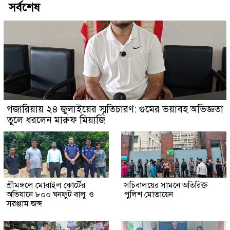
সর্বশেষ
গজারিয়ায় ২৪ জুলাইয়ের স্মৃতিচারণ: গুমের ভয়াবহ অভিজ্ঞতা
তুলে ধরলেন মারুফ মিয়াজি
শ্রীমঙ্গলে মোবাইল কোর্টের
সচিবালয়ের সামনে অতিরিক্ত
অভিযানে ৮০০ ঘনফুট বালু ও
পুলিশ মোতায়েন
সরঞ্জাম জব্দ