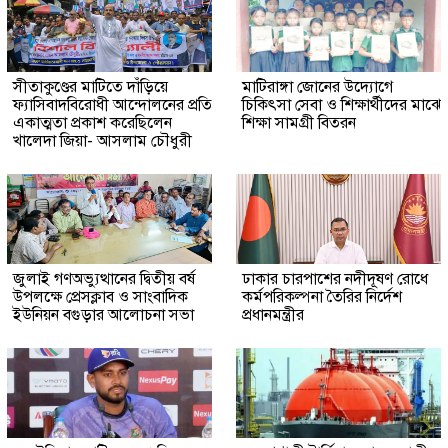
সীতাকুণ্ডের মাটিতে দাঁড়িয়ে
মাটিরাঙ্গা জোনের উদ্যোগে
ফ্যাসিবাদবিরোধী আন্দোলনের প্রতি
চিকিৎসা সেবা ও শিক্ষার্থীদের মাঝে
একাত্মতা প্রকাশ করেছিলেন
শিক্ষা সামগ্রী বিতরন
খালেদা জিয়া- আসলাম চৌধুরী
জুলাই গণঅভ্যুত্থানের দ্বিতীয় বর্ষ
ঢাকার চারপাশের নদীদূষণ রোধে
উপলক্ষে প্রেসক্লাব ও সাংবাদিক
কর্মপরিকল্পনা তৈরির নির্দেশ
ইউনিয়ন বগুড়ার আলোচনা সভা
প্রধানমন্ত্রীর