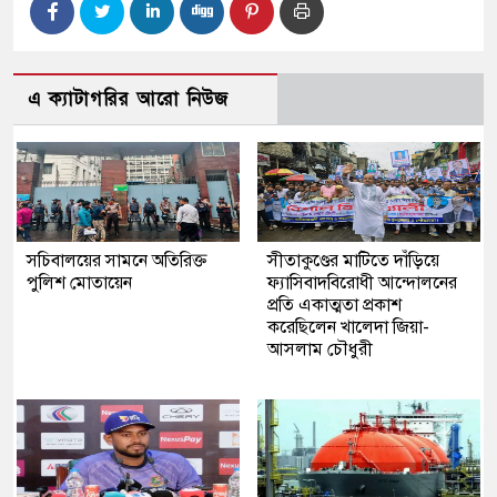
এ ক্যাটাগরির আরো নিউজ
সচিবালয়ের সামনে অতিরিক্ত
সীতাকুণ্ডের মাটিতে দাঁড়িয়ে
পুলিশ মোতায়েন
ফ্যাসিবাদবিরোধী আন্দোলনের
প্রতি একাত্মতা প্রকাশ
করেছিলেন খালেদা জিয়া-
আসলাম চৌধুরী