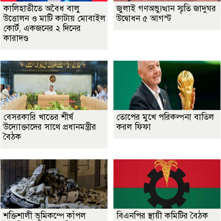
কালিহাতীতে অবৈধ বালু
জুলাই গণঅভ্যুত্থান স্মৃতি জাদুঘর
উত্তোলন ও মাটি কাটায় মোবাইল
উদ্বোধন ৫ আগস্ট
কোর্ট, একজনের ২ দিনের
কারাদণ্ড
বেসরকারি খাতের শীর্ষ
তোপের মুখে পরিকল্পনা বাতিল
উদ্যোক্তাদের সাথে প্রধানমন্ত্রীর
করল ফিফা
বৈঠক
শক্তিশালী ভূমিকম্পে কাঁপল
বিএনপির স্থায়ী কমিটির বৈঠক