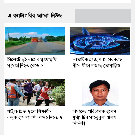
এ ক্যাটাগরির আরো নিউজ
সিলেটে দুই বাসের মুখোমুখি
স্বাভাবিক হচ্ছে গ্যাস সরবরাহ,
সংঘর্ষে নিহত বেড়ে ৯
ধীরে ধীরে কমছে ভোগান্তিও
থাইল্যান্ডে স্কুলে শিক্ষার্থীর
বিমানের পরিচালক হলেন
বন্দুক হামলা, শিক্ষকসহ নিহত ৭
যুগ্মসচিব মাহবুবুল আলম
সিদ্দিকী