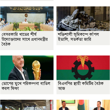
বেসরকারি খাতের শীর্ষ
শক্তিশালী ভূমিকম্পে কাঁপল
উদ্যোক্তাদের সাথে প্রধানমন্ত্রীর
ইতালি, সতর্কতা জারি
বৈঠক
তোপের মুখে পরিকল্পনা বাতিল
বিএনপির স্থায়ী কমিটির বৈঠক
করল ফিফা
আজ