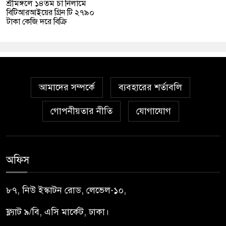
শ্রীমঙ্গলে ১৪তম চা নিলামে
বিটিআরআইয়ের গ্রিন টি ২৭৯০
টাকা কেজি দরে বিক্রি
আমাদের সম্পর্কে
ব্যবহারের শর্তাবলি
গোপনীয়তার নীতি
যোগাযোগ
অফিস
৮৭, নিউ ইস্কাটন রোড, লেভেল-১০,
ফ্ল্যাট ৯/বি, এসি মার্কেট, ঢাকা।