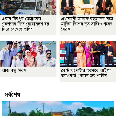
এবার মিরপুর মেট্রোরেল
প্রধানমন্ত্রী তারেক রহমানের সঙ্গে
স্টেশনের নিচে বোমাসদৃশ বস্তু
মার্কিন বিশেষ দূত সার্জিও গরের
ঘিরে রেখেছে পুলিশ
বৈঠক
আজ বন্ধু দিবস
বেস্ট রিপোর্টার হিসেবে আইপা
অ্যাওয়ার্ড পেলেন জয় শাহীন
সর্বশেষ