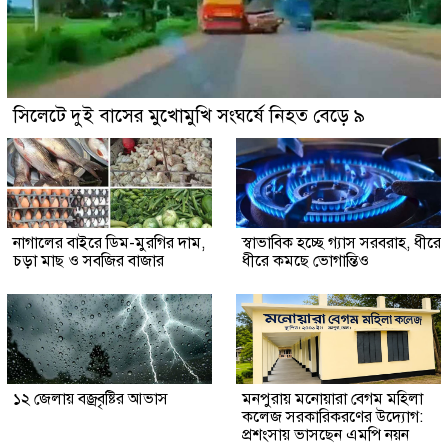
সিলেটে দুই বাসের মুখোমুখি সংঘর্ষে নিহত বেড়ে ৯
নাগালের বাইরে ডিম-মুরগির দাম,
স্বাভাবিক হচ্ছে গ্যাস সরবরাহ, ধীরে
চড়া মাছ ও সবজির বাজার
ধীরে কমছে ভোগান্তিও
১২ জেলায় বজ্রবৃষ্টির আভাস
মনপুরায় মনোয়ারা বেগম মহিলা
কলেজ সরকারিকরণের উদ্যোগ:
প্রশংসায় ভাসছেন এমপি নয়ন