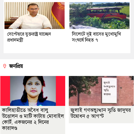
সেপ্টেম্বরে যুক্তরাষ্ট্র যাচ্ছেন
সিলেটে দুই বাসের মুখোমুখি
প্রধানমন্ত্রী
সংঘর্ষে নিহত ৭
জনপ্রিয়
কালিহাতীতে অবৈধ বালু
জুলাই গণঅভ্যুত্থান স্মৃতি জাদুঘর
উত্তোলন ও মাটি কাটায় মোবাইল
উদ্বোধন ৫ আগস্ট
কোর্ট, একজনের ২ দিনের
কারাদণ্ড