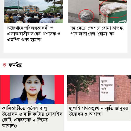
উত্তরখানে পরিচ্ছন্নতাকর্মী ও
দুই মেট্রো স্টেশনে বোমা আতঙ্ক,
এলাকাবাসীর সংঘর্ষ: প্রশাসক ও
পরে জানা গেল ‘বোমা’ নয়
এমপির ওপর হামলা
জনপ্রিয়
কালিহাতীতে অবৈধ বালু
জুলাই গণঅভ্যুত্থান স্মৃতি জাদুঘর
উত্তোলন ও মাটি কাটায় মোবাইল
উদ্বোধন ৫ আগস্ট
কোর্ট, একজনের ২ দিনের
কারাদণ্ড