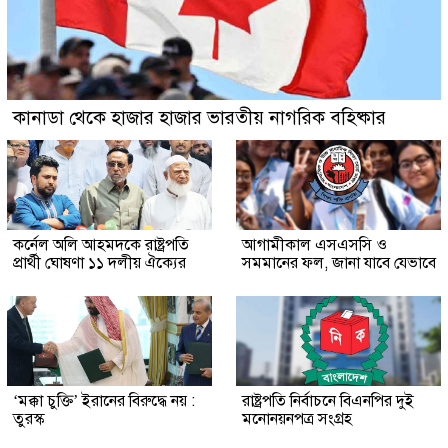
কানাডা থেকে হাজার হাজার ভারতীয় নাগরিক বহিষ্কার
কর্নেল অলি আহমদকে রাষ্ট্রপতি
আগামীকাল এসএসসি ও
প্রার্থী ঘোষণা ১১ দলীয় ঐক্যের
সমমানের ফল, জানা যাবে যেভাবে
‘মক্কা চুক্তি’ ইরানের বিরুদ্ধে নয় :
রাষ্ট্রপতি নির্বাচনে বিএনপির দুই
তুরস্ক
মনোনয়নপত্র সংগ্রহ