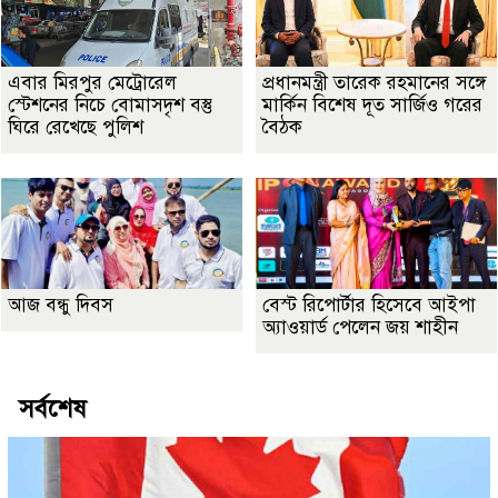
এবার মিরপুর মেট্রোরেল
প্রধানমন্ত্রী তারেক রহমানের সঙ্গে
স্টেশনের নিচে বোমাসদৃশ বস্তু
মার্কিন বিশেষ দূত সার্জিও গরের
ঘিরে রেখেছে পুলিশ
বৈঠক
আজ বন্ধু দিবস
বেস্ট রিপোর্টার হিসেবে আইপা
অ্যাওয়ার্ড পেলেন জয় শাহীন
সর্বশেষ