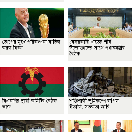
তোপের মুখে পরিকল্পনা বাতিল
বেসরকারি খাতের শীর্ষ
করল ফিফা
উদ্যোক্তাদের সাথে প্রধানমন্ত্রীর
বৈঠক
বিএনপির স্থায়ী কমিটির বৈঠক
শক্তিশালী ভূমিকম্পে কাঁপল
আজ
ইতালি, সতর্কতা জারি