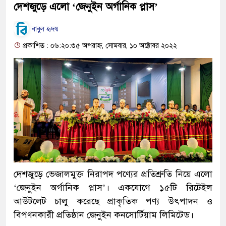
দেশজুড়ে এলো ‘জেনুইন অর্গানিক প্লাস’
বাবুল হৃদয়
প্রকাশিত : ০৬:২০:৩৫ অপরাহ্ন, সোমবার, ১০ অক্টোবর ২০২২
দেশজুড়ে ভেজালমুক্ত নিরাপদ পণ্যের প্রতিশ্রুতি নিয়ে এলো
‘জেনুইন অর্গানিক প্লাস’। একযোগে ১৫টি রিটেইল
আউটলেট চালু করেছে প্রাকৃতিক পণ্য উৎপাদন ও
বিপণনকারী প্রতিষ্ঠান জেনুইন কনসোর্টিয়াম লিমিটেড।