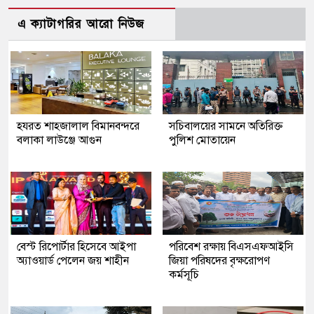
এ ক্যাটাগরির আরো নিউজ
হযরত শাহজালাল বিমানবন্দরে
সচিবালয়ের সামনে অতিরিক্ত
বলাকা লাউঞ্জে আগুন
পুলিশ মোতায়েন
বেস্ট রিপোর্টার হিসেবে আইপা
পরিবেশ রক্ষায় বিএসএফআইসি
অ্যাওয়ার্ড পেলেন জয় শাহীন
জিয়া পরিষদের বৃক্ষরোপণ
কর্মসূচি