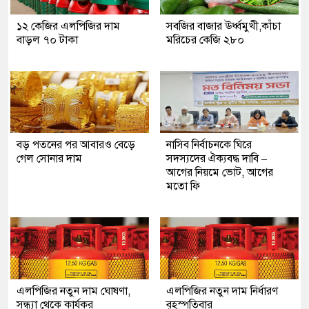
১২ কেজির এলপিজির দাম
সবজির বাজার ঊর্ধ্বমুখী,কাঁচা
বাড়ল ৭০ টাকা
মরিচের কেজি ২৮০
বড় পতনের পর আবারও বেড়ে
নাসিব নির্বাচনকে ঘিরে
গেল সোনার দাম
সদস্যদের ঐক্যবদ্ধ দাবি –
আগের নিয়মে ভোট, আগের
মতো ফি
এলপিজির নতুন দাম ঘোষণা,
এলপিজির নতুন দাম নির্ধারণ
সন্ধ্যা থেকে কার্যকর
বৃহস্পতিবার