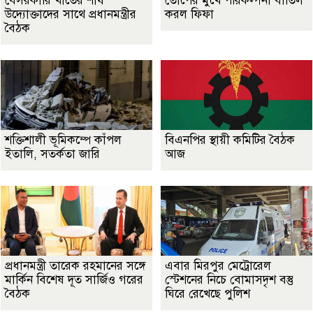
বেসরকারি খাতের শীর্ষ
তোপের মুখে পরিকল্পনা বাতিল
উদ্যোক্তাদের সাথে প্রধানমন্ত্রীর
করল ফিফা
বৈঠক
শক্তিশালী ভূমিকম্পে কাঁপল
বিএনপির স্থায়ী কমিটির বৈঠক
ইতালি, সতর্কতা জারি
আজ
প্রধানমন্ত্রী তারেক রহমানের সঙ্গে
এবার মিরপুর মেট্রোরেল
মার্কিন বিশেষ দূত সার্জিও গরের
স্টেশনের নিচে বোমাসদৃশ বস্তু
বৈঠক
ঘিরে রেখেছে পুলিশ