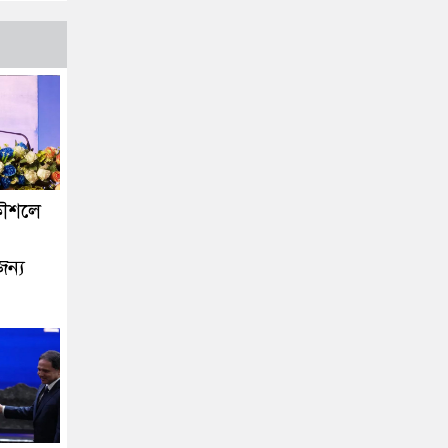
কৌশলে
জন্য