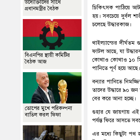
উদ্যোক্তাদের সাথে
চিকিৎসক পাঠিয়ে আটক
প্রধানমন্ত্রীর বৈঠক
হয়। সবচেয়ে দুর্বল শার
চলেছে উদ্ধারকাজ।
থাইল্যান্ডের দীর্ঘত
ফাটল আছে, যা উদ্ধা
বিএনপির স্থায়ী কমিটির
কোথাও কোথাও ১০ মিট
বৈঠক আজ
পানিতে পূর্ণ হয়ে আছে
বন্যার পানিতে নিমজ্জ
তাদের উদ্ধারে ৯০ জন
বের করে আনা হচ্ছে।
তোপের মুখে পরিকল্পনা
গুহার যে জায়গায় এই
বাতিল করল ফিফা
পর্যন্ত ফিরে আসতে সবচ
এর মধ্যে কিছুটা পথ 