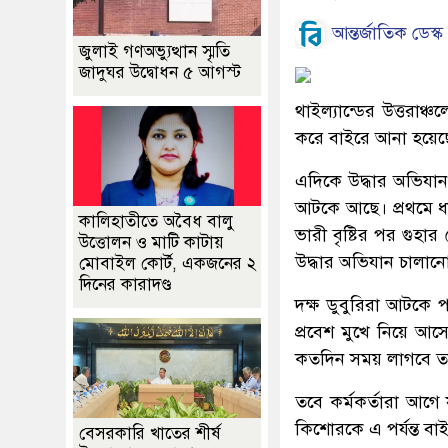
আন্তর্জাতিক ডেস্ক
জুলাই গণঅভ্যুত্থান স্মৃতি
জাদুঘর উদ্বোধন ৫ আগস্ট
থাইল্যান্ডের উত্তর
করে বাইরে আনা হয়েছে
এদিকে উদ্ধার অভিযান
আটকে আছে। প্রথমে ধ
কালিহাতীতে অবৈধ বালু
ভারী বৃষ্টির পর গু
উত্তোলন ও মাটি কাটায়
উদ্ধার অভিযান চালানোর
মোবাইল কোর্ট, একজনের ২
দিনের কারাদণ্ড
দক্ষ ডুবুরিরা আটকে 
প্রবেশ মুখে নিয়ে আসে
কতদিন সময় লাগবে তা
তবে কর্মকর্তারা আগে
কিশোরকে এ পর্যন্ত বা
বেসরকারি খাতের শীর্ষ