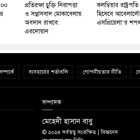
১০০
প্রতিরক্ষা চুক্তি নিরাপত্তা
কলম্বিয়ার রাষ্ট্রপতি
ের
ও সন্ত্রাসবাদ মোকাবেলায়
হিসেবে আবেলার্দো
অবদান রাখবে:
এসপ্রিয়েলা’র শপথ
এরদোয়ান
ম্পর্কে
ব্যবহারের শর্তাবলি
গোপনীয়তার নীতি
য
সম্পাদক
মেহেদী হাসান বাবু
© ২০২৪ সর্বস্বত্ব সংরক্ষিত | বিজনেস