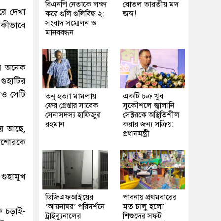
বিএনপি নেতাকে লক্ষ্য
বোতল ভারতীয় মদ
রে দেখা
করে গুলি গুলিবিদ্ধ ২:
জব্দ!
সংবাদ সম্মেলন ও
, কীভাবে
মানববন্ধন
রে অনেক
গুহাটির
াও সেটি
তনু হত্যা মামলায়
একটি চক্র খুব
ফের গ্রেপ্তার সাবেক
সুকৌশলে জ্বালানি
সেনাসদস্য হাফিজুর
সেক্টরকে অস্থিতিশীল
রহমান
করার জন্য সক্রিয়:
িয়ে আছে,
প্রধানমন্ত্রী
কিশোরকে
গুহামুখ
ডিজিএফআইয়ের
পাবনায় প্রথমবারের
‘আয়নাঘর’ পরিদর্শনে
মত চালু হলো
ক চড়াই-
ট্রাইব্যুনালের
শিশুদের সফট