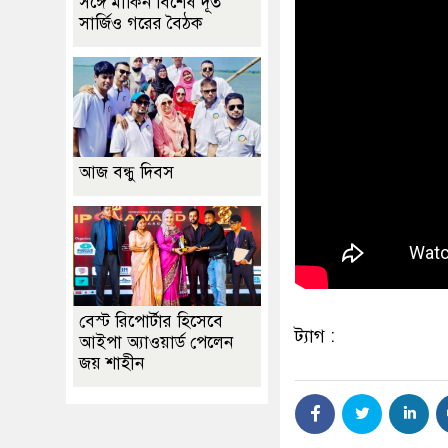
সঙ্গে মার্কিন বিশেষ দূত
সার্জিও গরের বৈঠক
আজ বন্ধু দিবস
বেস্ট রিপোর্টার হিসেবে
ট্যাগ :
আইপা অ্যাওয়ার্ড পেলেন
জয় শাহীন