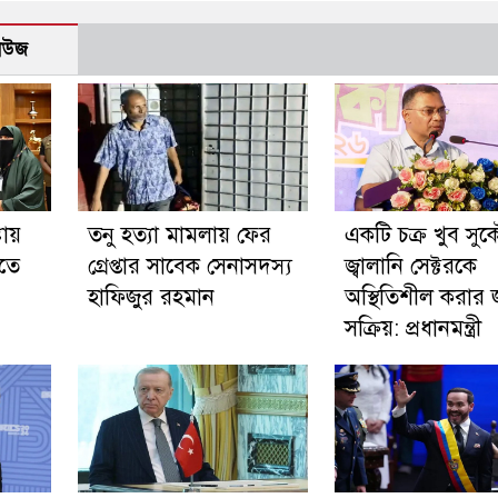
নিউজ
টায়
তনু হত্যা মামলায় ফের
একটি চক্র খুব সু
ড়তে
গ্রেপ্তার সাবেক সেনাসদস্য
জ্বালানি সেক্টরকে
হাফিজুর রহমান
অস্থিতিশীল করার 
সক্রিয়: প্রধানমন্ত্রী