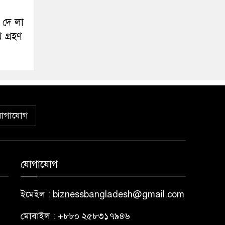
 দে লা
 গ্রহণ
োগাযোগ
যোগাযোগ
ইমেইল : biznessbangladesh@gmail.com
মোবাইল : +৮৮০ ২৫৮৩১৭৯৪৬