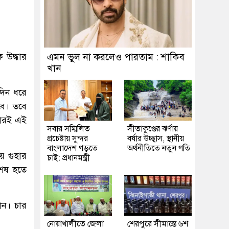
 উদ্ধার
এমন ভুল না করলেও পারতাম : শাকিব
খান
দিন ধরে
বে। তবে
বারই এই
সবার সম্মিলিত
সীতাকুণ্ডের ঝর্ণায়
প্রচেষ্টায় সুন্দর
বর্ষার উচ্ছ্বাস, স্থানীয়
বাংলাদেশ গড়তে
অর্থনীতিতে নতুন গতি
ে গুহার
চাই: প্রধানমন্ত্রী
শেষ হতে
ান। চার
নোয়াখালীতে জেলা
শেরপুরে সীমান্তে ৬শ