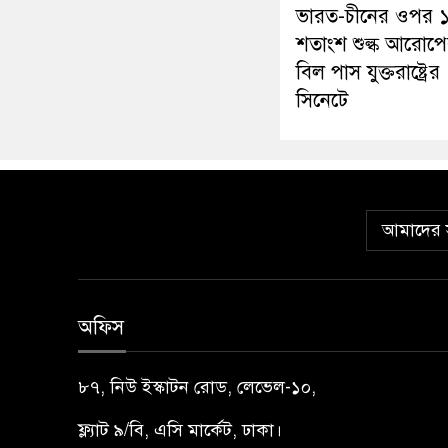
ভারত-চীনের ওপর 
শতাংশ শুল্ক আরোপ
বিল পাস যুক্তরাষ্ট্রের
সিনেটে
আমাদের স
অফিস
৮৭, নিউ ইস্কাটন রোড, লেভেল-১০,
ফ্ল্যাট ৯/বি, এসি মার্কেট, ঢাকা।