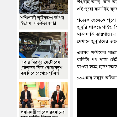
উৎরাই আছে। আর অনেক
এই পুরো যাত্রাটাই ঘুট
শক্তিশালী ভূমিকম্পে কাঁপল
প্রত্যেক ছেলেকে পুর
ইতালি, সতর্কতা জারি
ডুবুরি থাকছে গাইড 
মাঝামাঝি জায়গায়। এট
সেখানে ডুবুরিদের তাদ
এরপর ক্ষণিকের যাত্র
বাকিটা পথ পায়ে হেঁ
এবার মিরপুর মেট্রোরেল
যাওয়া হচ্ছে হাসপাতালে
স্টেশনের নিচে বোমাসদৃশ
বস্তু ঘিরে রেখেছে পুলিশ
>>গুহায় উদ্ধার অভিয
প্রধানমন্ত্রী তারেক রহমানের