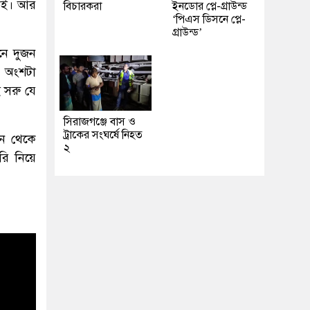
নেই। আর
বিচারকরা
ইনডোর প্লে-গ্রাউন্ড
‘পিএস ডিসনে প্লে-
গ্রাউন্ড’
নে দুজন
ন অংশটা
 সরু যে
সিরাজগঞ্জে বাস ও
ট্রাকের সংঘর্ষে নিহত
ান থেকে
২
রি নিয়ে