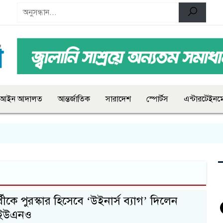
আইন আদালত
আন্তর্জাতিক
সারাদেশ
স্পোর্টস
এন্টারটেইনমে
থীকে পুরস্কার হিসেবে ‘উইনার্স ব্যাগ’ দিলেন
 ইউএনও