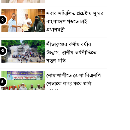
সবার সম্মিলিত প্রচেষ্টায় সুন্দর
২
বাংলাদেশ গড়তে চাই:
প্রধানমন্ত্রী
সীতাকুণ্ডের ঝর্ণায় বর্ষার
৩
উচ্ছ্বাস, স্থানীয় অর্থনীতিতে
নতুন গতি
নোয়াখালীতে জেলা বিএনপি
৪
নেতাকে লক্ষ্য করে গুলি
গুলিবিদ্ধ ২: সংবাদ সম্মেলন ও
মানববন্ধন
শেরপুরে সীমান্তে ৬শ বোতল
৫
ভারতীয় মদ জব্দ!