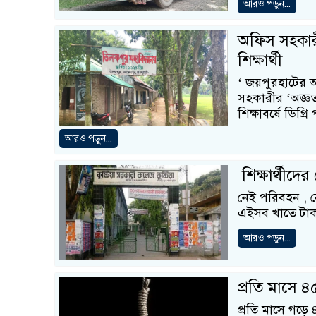
আরও পড়ুন...
অফিস সহকারী
শিক্ষার্থী
‘ জয়পুরহাটের 
সহকারীর ‘অজ্ঞত
শিক্ষাবর্ষে ডিগ্রি
আরও পড়ুন...
শিক্ষার্থীদে
নেই পরিবহন , নে
এইসব খাতে টাকা
আরও পড়ুন...
প্রতি মাসে ৪৫
প্রতি মাসে গড়ে ৪