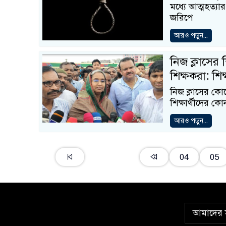
মধ্যে আত্মহত্যার
জরিপে
আরও পড়ুন...
নিজ ক্লাসের শ
শিক্ষকরা: শিক্ষা
নিজ ক্লাসের কোন
শিক্ষার্থী‌দের 
আরও পড়ুন...
04
05
আমাদের স