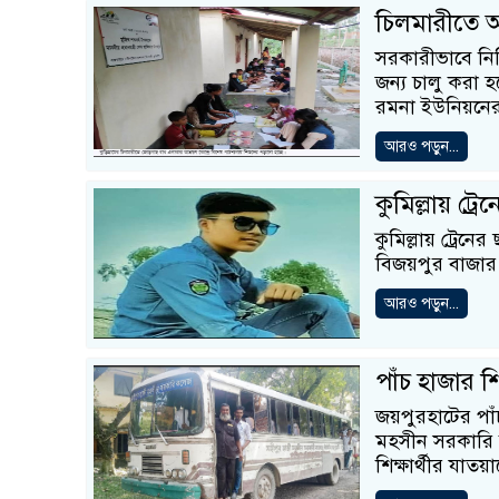
চিলমারীতে আশ
সরকারীভাবে নির্
জন্য চালু করা 
রমনা ইউনিয়নে
আরও পড়ুন...
কুমিল্লায় ট্র
কুমিল্লায় ট্রেন
বিজয়পুর বাজার
আরও পড়ুন...
পাঁচ হাজার শি
জয়পুরহাটের পাঁচ
মহসীন সরকারি ক
শিক্ষার্থীর যাতয়