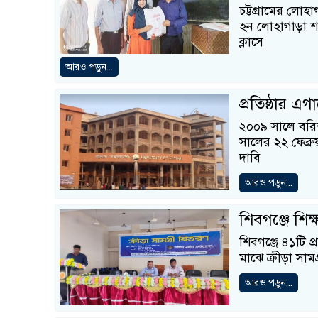
চট্টগ্রামের লো
হন লোহাগাড়া শা
ক্লাসে
আরও পড়ুন...
প্রতিষ্ঠার এ
২০০৯ সালে বরিশ
সালের ২২ ফেব্রুয়
দাবি
আরও পড়ুন...
শিবগঞ্জে শিক্
শিবগঞ্জে ৪১টি প্র
মাঝে ক্রীড়া সাম
আরও পড়ুন...