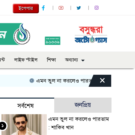
ইপেপার
ন্ট
লাইফ স্টাইল
শিক্ষা
অন্যান্য
×
এমন ভুল না করলেও পারতাম : শাকিব খান
সবার স
জনপ্রিয়
সর্বশেষ
এমন ভুল না করলেও পারতাম
১
: শাকিব খান